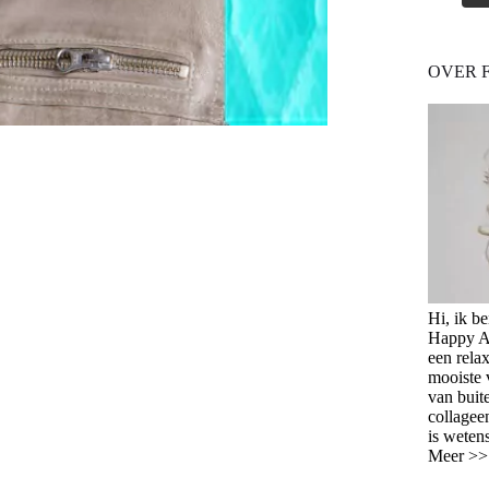
OVER 
Hi, ik b
Happy Ag
een relax
mooiste 
van buit
collagee
is weten
Meer >