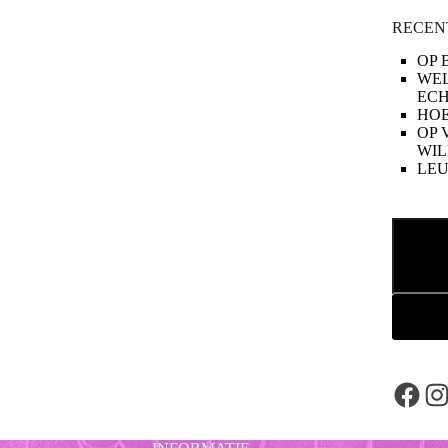
RECEN
OP 
WE
ECH
HOE
OP 
WIL
LE
Zoeken
Face
In