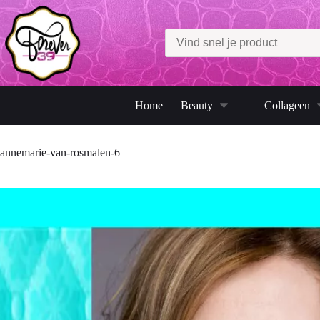
Ga
naar
de
inhoud
Home
Beauty
Collageen
annemarie-van-rosmalen-6