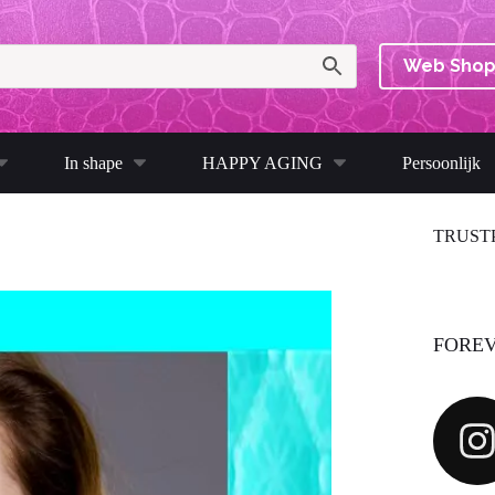
Web Sho
In shape
HAPPY AGING
Persoonlijk
TRUST
FOREV