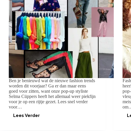
Ben je benieuwd wat de nieuwe fashion trends
Fash
worden dit voorjaar? Ga er dan maar eens
heer
goed voor zitten, want onze pop-up styliste
pop-
Selma Cüppers heeft het allemaal weer piekfijn
vleu
voor je op een rijtje gezet. Lees snel verder
meis
voor…
om
Lees Verder
L
FASHION
TRENDS
2018