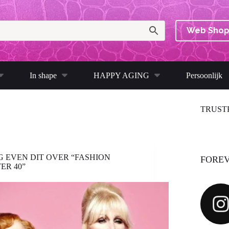
Web Sho
In shape
HAPPY AGING
Persoonlijk
TRUST
 EVEN DIT OVER “FASHION
FOREV
ER 40”