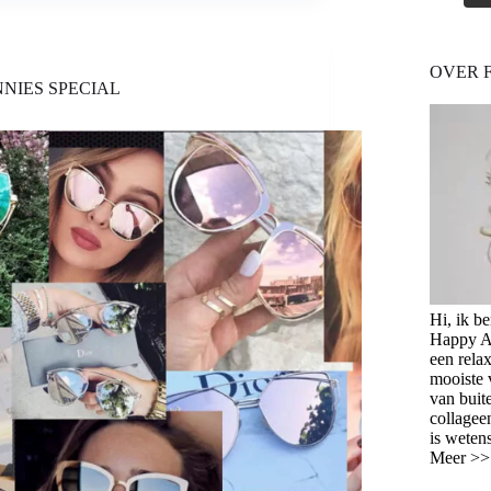
OVER
“FASHION
AFTER
40”
OVER 
NIES SPECIAL
Hi, ik b
Happy Ag
een relax
mooiste 
van buit
collagee
is weten
Meer >