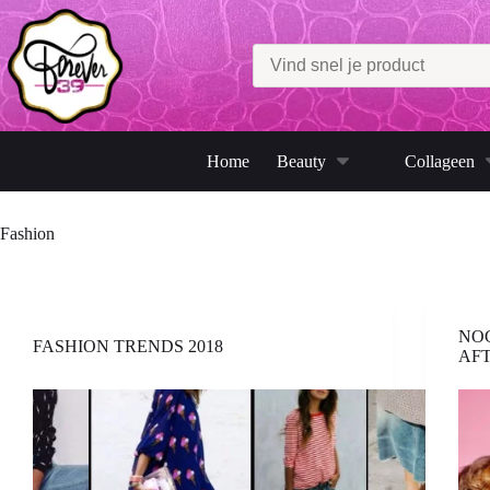
Ga
naar
de
inhoud
Home
Beauty
Collageen
Fashion
NOG
FASHION TRENDS 2018
AFT