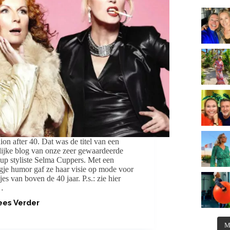
ion after 40. Dat was de titel van een
lijke blog van onze zeer gewaardeerde
up styliste Selma Cuppers. Met een
gje humor gaf ze haar visie op mode voor
jes van boven de 40 jaar. P.s.: zie hier
…
ees Verder
NOG
EVEN
DIT
M