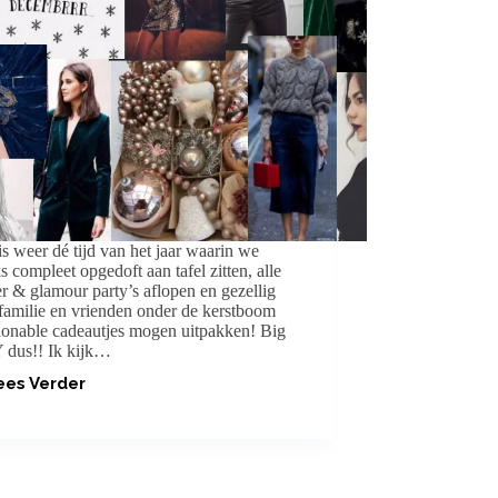
is weer dé tijd van het jaar waarin we
ks compleet opgedoft aan tafel zitten, alle
ter & glamour party’s aflopen en gezellig
familie en vrienden onder de kerstboom
ionable cadeautjes mogen uitpakken! Big
dus!! Ik kijk…
ees Verder
STYLING
FOR
X-
MAS