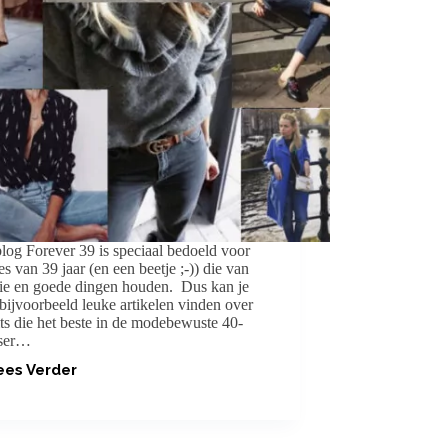
log Forever 39 is speciaal bedoeld voor
s van 39 jaar (en een beetje ;-)) die van
e en goede dingen houden. Dus kan je
 bijvoorbeeld leuke artikelen vinden over
its die het beste in de modebewuste 40-
sser…
ees Verder
FASHION
AFTER
40