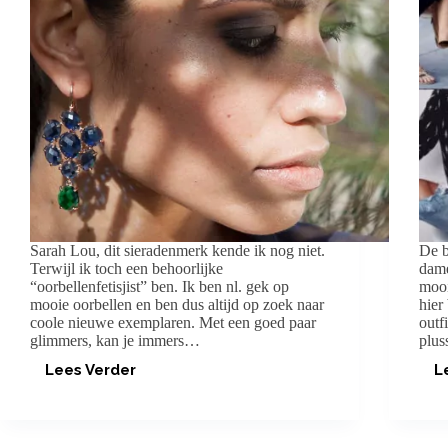
Sarah Lou, dit sieradenmerk kende ik nog niet.
De b
Terwijl ik toch een behoorlijke
dame
“oorbellenfetisjist” ben. Ik ben nl. gek op
mooi
mooie oorbellen en ben dus altijd op zoek naar
hier
coole nieuwe exemplaren. Met een goed paar
outf
glimmers, kan je immers…
plu
Lees Verder
L
SARAH
LOU:
LEKKERE
SIERADEN