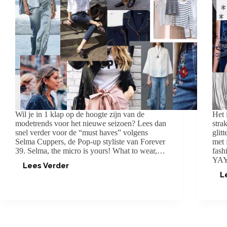
Wil je in 1 klap op de hoogte zijn van de
Het 
modetrends voor het nieuwe seizoen? Lees dan
stra
snel verder voor de “must haves” volgens
glit
Selma Cuppers, de Pop-up styliste van Forever
met 
39. Selma, the micro is yours! What to wear,…
fash
YAY 
Lees Verder
TRENDS
L
SPRING/SUMMER