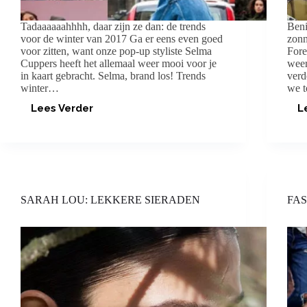
Tadaaaaaahhhh, daar zijn ze dan: de trends
Beni
voor de winter van 2017 Ga er eens even goed
zonn
voor zitten, want onze pop-up styliste Selma
Fore
Cuppers heeft het allemaal weer mooi voor je
weer
in kaart gebracht. Selma, brand los! Trends
verd
winter…
we 
Lees Verder
L
TRENDS
WINTER
2017/
2018
SARAH LOU: LEKKERE SIERADEN
FAS