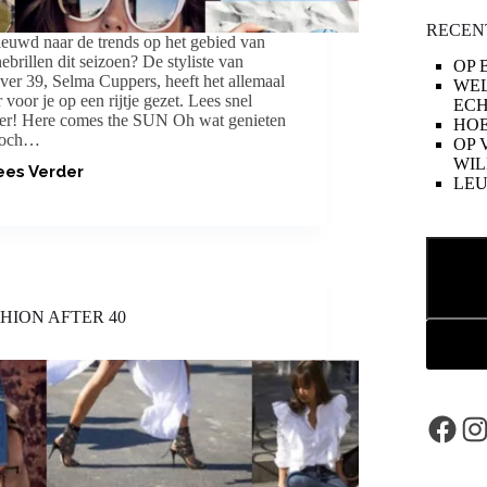
RECEN
euwd naar de trends op het gebied van
ebrillen dit seizoen? De styliste van
OP 
ver 39, Selma Cuppers, heeft het allemaal
WE
 voor je op een rijtje gezet. Lees snel
ECH
er! Here comes the SUN Oh wat genieten
HOE
toch…
OP 
WIL
ees Verder
SUNNIES
LE
SPECIAL
Zoeken
HION AFTER 40
Face
In