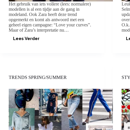
Het gebruik van iets vollere (lees: normalere)
Leuk
modellen is al een tijdje aan de gang in
Selm
modeland. Ook Zara heeft deze trend
upda
opgemerkt en komt als antwoord met een
over
geheel eigen campagne: “Love your curves”.
O.k.
Maar of Zara’s interpretatie nu…
mod
Lees Verder
L
ZARA:
DO
YOU
LOVE
CURVES?!
TRENDS SPRING/SUMMER
STY