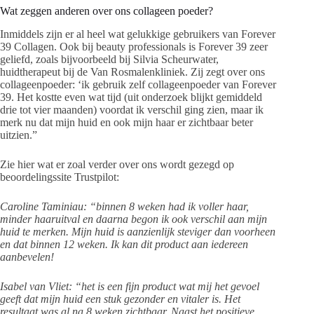
Wat zeggen anderen over ons collageen poeder?
Inmiddels zijn er al heel wat gelukkige gebruikers van Forever
39 Collagen. Ook bij beauty professionals is Forever 39 zeer
geliefd, zoals bijvoorbeeld bij Silvia Scheurwater,
huidtherapeut bij de Van Rosmalenkliniek. Zij zegt over ons
collageenpoeder: ‘ik gebruik zelf collageenpoeder van Forever
39. Het kostte even wat tijd (uit onderzoek blijkt gemiddeld
drie tot vier maanden) voordat ik verschil ging zien, maar ik
merk nu dat mijn huid en ook mijn haar er zichtbaar beter
uitzien.”
Zie hier wat er zoal verder over ons wordt gezegd op
beoordelingssite Trustpilot:
Caroline Taminiau: “binnen 8 weken had ik voller haar,
minder haaruitval en daarna begon ik ook verschil aan mijn
huid te merken. Mijn huid is aanzienlijk steviger dan voorheen
en dat binnen 12 weken. Ik kan dit product aan iedereen
aanbevelen!
Isabel van Vliet: “het is een fijn product wat mij het gevoel
geeft dat mijn huid een stuk gezonder en vitaler is. Het
resultaat was al na 8 weken zichtbaar. Naast het positieve