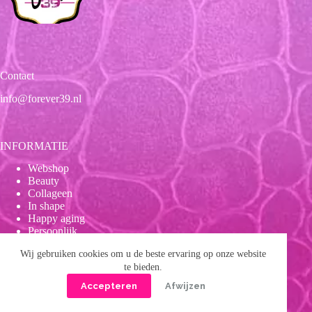
Contact
info@forever39.nl
INFORMATIE
Webshop
Beauty
Collageen
In shape
Happy aging
Persoonlijk
Leuk
Wij gebruiken cookies om u de beste ervaring op onze website
te bieden.
Accepteren
Afwijzen
Onze beloften