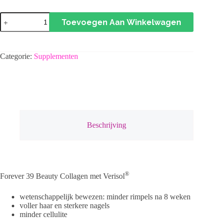
Forever
Toevoegen Aan Winkelwagen
39
Beauty
Collagen
aantal
Categorie:
Supplementen
Beschrijving
®
Forever 39 Beauty Collagen met Verisol
wetenschappelijk bewezen: minder rimpels na 8 weken
voller haar en sterkere nagels
minder cellulite