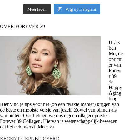
Meer laden
Volg op Instagram
OVER FOREVER 39
Hi, ik
ben
Mo, de
opricht
er van
Foreve
r 39;
de
Happy
Aging
blog.
Hier vind je tips voor het (op een relaxte manier) krijgen van
de beste en mooiste versie van jezelf. Zowel van binnen als
van buiten. Ook hebben we ons eigen collageenpoeder:
Forever 39 Collagen. Hiervan is wetenschappelijk bewezen
dat het echt werkt! Meer >>
RECENT GEPUBLICEERD