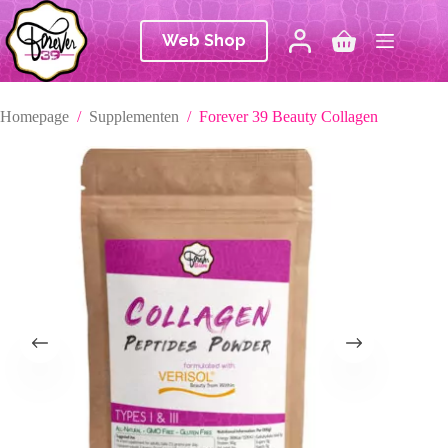
Ga
naar
Web Shop
de
Winkelwagen
inhoud
Homepage
/
Supplementen
/
Forever 39 Beauty Collagen