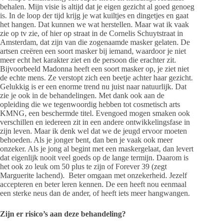
behalen. Mijn visie is altijd dat je eigen gezicht al goed genoeg
is. In de loop der tijd krijg je wat kuiltjes en dingetjes en gaat
het hangen. Dat kunnen we wat herstellen. Maar wat ik vaak
zie op tv zie, of hier op straat in de Cornelis Schuytstraat in
Amsterdam, dat zijn van die zogenaamde masker gelaten. De
artsen creëren een soort masker bij iemand, waardoor je niet
meer echt het karakter ziet en de persoon die erachter zit.
Bijvoorbeeld Madonna heeft een soort masker op, je ziet niet
de echte mens. Ze verstopt zich een beetje achter haar gezicht.
Gelukkig is er een enorme trend nu juist naar natuurlijk. Dat
zie je ook in de behandelingen. Met dank ook aan de
opleiding die we tegenwoordig hebben tot cosmetisch arts
KMNG, een beschermde titel. Evengoed mogen smaken ook
verschillen en iedereen zit in een andere ontwikkelingsfase in
zijn leven. Maar ik denk wel dat we de jeugd ervoor moeten
behoeden. Als je jonger bent, dan ben je vaak ook meer
onzeker. Als je jong al begint met een maskergelaat, dan levert
dat eigenlijk nooit veel goeds op de lange termijn. Daarom is
het ook zo leuk om 50 plus te zijn of Forever 39 (zegt
Marguerite lachend). Beter omgaan met onzekerheid. Jezelf
accepteren en beter leren kennen. De een heeft nou eenmaal
een sterke neus dan de ander, of heeft iets meer hangwangen.
Zijn er risico’s aan deze behandeling?