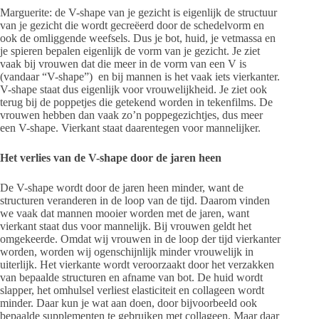
Marguerite: de V-shape van je gezicht is eigenlijk de structuur
van je gezicht die wordt gecreëerd door de schedelvorm en
ook de omliggende weefsels. Dus je bot, huid, je vetmassa en
je spieren bepalen eigenlijk de vorm van je gezicht. Je ziet
vaak bij vrouwen dat die meer in de vorm van een V is
(vandaar “V-shape”) en bij mannen is het vaak iets vierkanter.
V-shape staat dus eigenlijk voor vrouwelijkheid. Je ziet ook
terug bij de poppetjes die getekend worden in tekenfilms. De
vrouwen hebben dan vaak zo’n poppegezichtjes, dus meer
een V-shape. Vierkant staat daarentegen voor mannelijker.
Het verlies van de V-shape door de jaren heen
De V-shape wordt door de jaren heen minder, want de
structuren veranderen in de loop van de tijd. Daarom vinden
we vaak dat mannen mooier worden met de jaren, want
vierkant staat dus voor mannelijk. Bij vrouwen geldt het
omgekeerde. Omdat wij vrouwen in de loop der tijd vierkanter
worden, worden wij ogenschijnlijk minder vrouwelijk in
uiterlijk. Het vierkante wordt veroorzaakt door het verzakken
van bepaalde structuren en afname van bot. De huid wordt
slapper, het omhulsel verliest elasticiteit en collageen wordt
minder. Daar kun je wat aan doen, door bijvoorbeeld ook
bepaalde supplementen te gebruiken met collageen. Maar daar