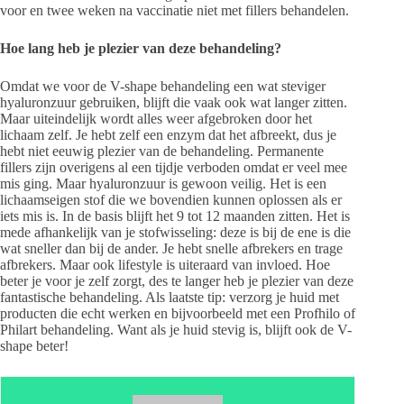
voor en twee weken na vaccinatie niet met fillers behandelen.
Hoe lang heb je plezier van deze behandeling?
Omdat we voor de V-shape behandeling een wat steviger
hyaluronzuur gebruiken, blijft die vaak ook wat langer zitten.
Maar uiteindelijk wordt alles weer afgebroken door het
lichaam zelf. Je hebt zelf een enzym dat het afbreekt, dus je
hebt niet eeuwig plezier van de behandeling. Permanente
fillers zijn overigens al een tijdje verboden omdat er veel mee
mis ging. Maar hyaluronzuur is gewoon veilig. Het is een
lichaamseigen stof die we bovendien kunnen oplossen als er
iets mis is. In de basis blijft het 9 tot 12 maanden zitten. Het is
mede afhankelijk van je stofwisseling: deze is bij de ene is die
wat sneller dan bij de ander. Je hebt snelle afbrekers en trage
afbrekers. Maar ook lifestyle is uiteraard van invloed. Hoe
beter je voor je zelf zorgt, des te langer heb je plezier van deze
fantastische behandeling. Als laatste tip: verzorg je huid met
producten die echt werken en bijvoorbeeld met een Profhilo of
Philart behandeling. Want als je huid stevig is, blijft ook de V-
shape beter!