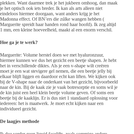
plekken. Want daarmee trek je het jukbeen omhoog, dan maak
je het optisch ook iets breder. Ik kan als arts alleen niet
eindeloos hiermee doorgaan, want anders krijg je het
Madonna effect. Of BN’ers die zúlke wangen hebben (
Marguerite spreidt haar handen rond haar hoofd). Ik zeg altijd
1 mm, een kleine hoeveelheid, maakt al een enorm verschil.
Hoe ga je te werk?
Marguerite: Volume herstel doen we met hyaluronzuur,
hiermee kunnen we dus het gezicht een beetje shapen. Je hebt
het in verschillende diktes. Als je een v-shape wilt creëren
moet je een wat stevigere gel nemen, die een beetje jelly bij
elkaar blijft liggen en daardoor echt kan liften. We kijken ook
bij de V-shape naar de onderkant van het gezicht, bijvoorbeeld
naar de kin. Bij de kaak zie je vaak botresorptie en soms wil je
de kin juist een heel klein beetje volume geven. Of soms een
beetje bij de kaaklijn. Er is dus niet 1 standaard oplossing voor
iedereen: het is maatwerk. Je moet echt kijken naar een
individueel gezicht.
De laagjes methode
Ik doe verder geen liquid facelifts, zoals sommige andere