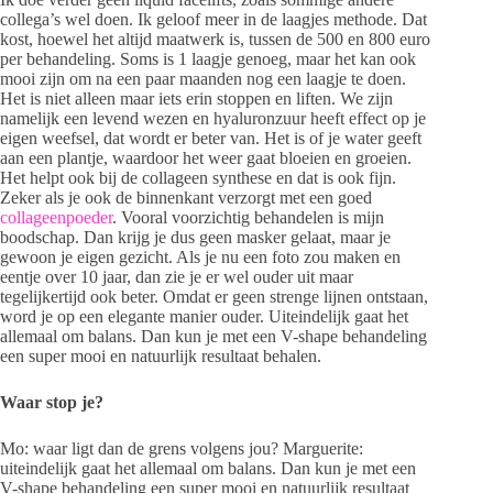
collega’s wel doen. Ik geloof meer in de laagjes methode. Dat
kost, hoewel het altijd maatwerk is, tussen de 500 en 800 euro
per behandeling. Soms is 1 laagje genoeg, maar het kan ook
mooi zijn om na een paar maanden nog een laagje te doen.
Het is niet alleen maar iets erin stoppen en liften. We zijn
namelijk een levend wezen en hyaluronzuur heeft effect op je
eigen weefsel, dat wordt er beter van. Het is of je water geeft
aan een plantje, waardoor het weer gaat bloeien en groeien.
Het helpt ook bij de collageen synthese en dat is ook fijn.
Zeker als je ook de binnenkant verzorgt met een goed
collageenpoeder
. Vooral voorzichtig behandelen is mijn
boodschap. Dan krijg je dus geen masker gelaat, maar je
gewoon je eigen gezicht. Als je nu een foto zou maken en
eentje over 10 jaar, dan zie je er wel ouder uit maar
tegelijkertijd ook beter. Omdat er geen strenge lijnen ontstaan,
word je op een elegante manier ouder. Uiteindelijk gaat het
allemaal om balans. Dan kun je met een V-shape behandeling
een super mooi en natuurlijk resultaat behalen.
Waar stop je?
Mo: waar ligt dan de grens volgens jou? Marguerite:
uiteindelijk gaat het allemaal om balans. Dan kun je met een
V-shape behandeling een super mooi en natuurlijk resultaat