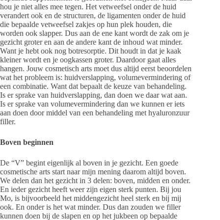
hou je niet alles mee tegen. Het vetweefsel onder de huid
verandert ook en de structuren, de ligamenten onder de huid
die bepaalde vetweefsel zakjes op hun plek houden, die
worden ook slapper. Dus aan de ene kant wordt de zak om je
gezicht groter en aan de andere kant de inhoud wat minder.
Want je hebt ook nog botresorptie. Dit houdt in dat je kaak
kleiner wordt en je oogkassen groter. Daardoor gaat alles
hangen. Jouw cosmetisch arts moet dus altijd eerst beoordelen
wat het probleem is: huidverslapping, volumevermindering of
een combinatie. Want dat bepaalt de keuze van behandeling.
Is er sprake van huidverslapping, dan doen we daar wat aan.
Is er sprake van volumevermindering dan we kunnen er iets
aan doen door middel van een behandeling met hyaluronzuur
filler.
Boven beginnen
De “V” begint eigenlijk al boven in je gezicht. Een goede
cosmetische arts start naar mijn mening daarom altijd boven.
We delen dan het gezicht in 3 delen: boven, midden en onder.
En ieder gezicht heeft weer zijn eigen sterk punten. Bij jou
Mo, is bijvoorbeeld het middengezicht heel sterk en bij mij
ook. En onder is het wat minder. Dus dan zouden we filler
kunnen doen bij de slapen en op het jukbeen op bepaalde