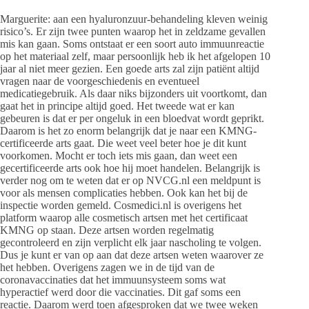
Marguerite: aan een hyaluronzuur-behandeling kleven weinig
risico’s. Er zijn twee punten waarop het in zeldzame gevallen
mis kan gaan. Soms ontstaat er een soort auto immuunreactie
op het materiaal zelf, maar persoonlijk heb ik het afgelopen 10
jaar al niet meer gezien. Een goede arts zal zijn patiënt altijd
vragen naar de voorgeschiedenis en eventueel
medicatiegebruik. Als daar niks bijzonders uit voortkomt, dan
gaat het in principe altijd goed. Het tweede wat er kan
gebeuren is dat er per ongeluk in een bloedvat wordt geprikt.
Daarom is het zo enorm belangrijk dat je naar een KMNG-
certificeerde arts gaat. Die weet veel beter hoe je dit kunt
voorkomen. Mocht er toch iets mis gaan, dan weet een
gecertificeerde arts ook hoe hij moet handelen. Belangrijk is
verder nog om te weten dat er op NVCG.nl een meldpunt is
voor als mensen complicaties hebben. Ook kan het bij de
inspectie worden gemeld. Cosmedici.nl is overigens het
platform waarop alle cosmetisch artsen met het certificaat
KMNG op staan. Deze artsen worden regelmatig
gecontroleerd en zijn verplicht elk jaar nascholing te volgen.
Dus je kunt er van op aan dat deze artsen weten waarover ze
het hebben. Overigens zagen we in de tijd van de
coronavaccinaties dat het immuunsysteem soms wat
hyperactief werd door die vaccinaties. Dit gaf soms een
reactie. Daarom werd toen afgesproken dat we twee weken