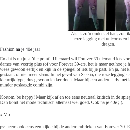
Als ik zo’n onderstel had, zou i
roze legging met unicorns en ij
dragen.
Fashion na je 40e jaar
En dat is nu juist ’the point’. Uiteraard wil Forever 39 niemand iets v
dames van veertig plus (of voor Forever 39-ers, het is maar net hoe je he
wees gewoon eerlijk en kijk in de spiegel of iets bij je past. En ja, he
gestaan, of niet meer staan. In het geval van Saskia; die roze legging sta
kleurrijk type, dus gewoon lekker doen. Maar bij een andere lady met ie
minder geslaagde combi zijn.
Kortom, be happy! Maar kijk af en toe eens neutraal kritisch in de spie
Dan komt het mode technisch allemaal wel goed. Ook na je 40e ;-).
x Mo
ps: neem ook eens een kijkje bij de andere rubrieken van Forever 39. Er