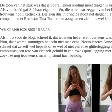
De toon van het stuk was dat je vooral lekker kleding moet dragen waarin
Als voorbeeld gaf Sel haar eigen knieën, die naar haar zeggen van het ka
trouwens nooit gecheckt). Die zien dus in principe nooit het daglicht.
competitie met Rockstar Tina Turner kan aangaan en zich dus wel lekker
Wel of geen roze glitter legging
Als intro voor de blog, schreef ik dat iedereen het er wel over eens was 
Nou, daar waren sommigen het echt niet mee eens. Neem lezeres Annemi
schreef dat ze zelf wel bepaalt of ze wel of niet een roze glitterlegging
enthousiast een foto van zichzelf gehuld in een roze (sport)legging met g
zoekt ze nog trouwens), maar hij stond haar beeldig.