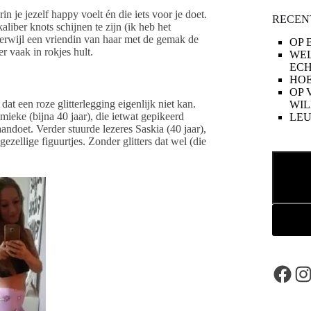
 je jezelf happy voelt én die iets voor je doet.
RECEN
liber knots schijnen te zijn (ik heb het
 Terwijl een vriendin van haar met de gemak de
OP 
 vaak in rokjes hult.
WE
ECH
HOE
OP 
dat een roze glitterlegging eigenlijk niet kan.
WIL
eke (bijna 40 jaar), die ietwat gepikeerd
LE
 aandoet. Verder stuurde lezeres Saskia (40 jaar),
ezellige figuurtjes. Zonder glitters dat wel (die
Zoeken
Face
In