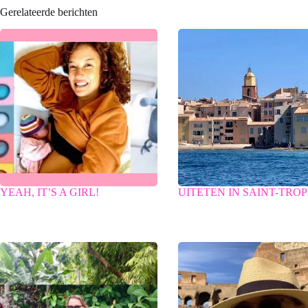
Gerelateerde berichten
YEAH, IT’S A GIRL!
UITETEN IN SAINT-TRO