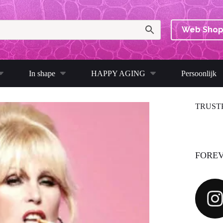
Web Sho
In shape
HAPPY AGING
Persoonlijk
TRUST
FOREV