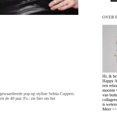
OVER 
Hi, ik b
Happy Ag
een relax
mooiste 
r gewaardeerde pop-up styliste Selma Cuppers.
van buit
 de 40 jaar. P.s.: zie hier om het
collagee
is weten
Meer >