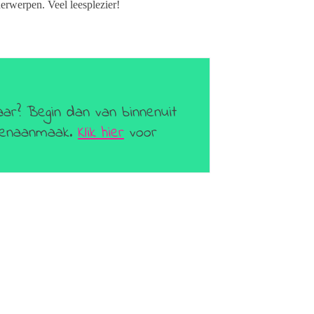
erwerpen. Veel leesplezier!
aar? Begin dan van binnenuit
geenaanmaak.
Klik hier
voor