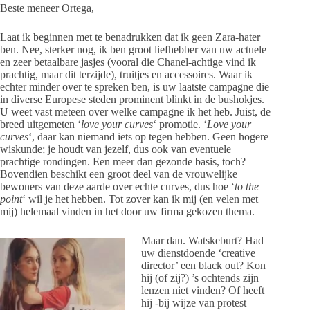
Beste meneer Ortega,
Laat ik beginnen met te benadrukken dat ik geen Zara-hater
ben. Nee, sterker nog, ik ben groot liefhebber van uw actuele
en zeer betaalbare jasjes (vooral die Chanel-achtige vind ik
prachtig, maar dit terzijde), truitjes en accessoires. Waar ik
echter minder over te spreken ben, is uw laatste campagne die
in diverse Europese steden prominent blinkt in de bushokjes.
U weet vast meteen over welke campagne ik het heb. Juist, de
breed uitgemeten ‘
love your curves
‘ promotie. ‘
Love your
curves
‘, daar kan niemand iets op tegen hebben. Geen hogere
wiskunde; je houdt van jezelf, dus ook van eventuele
prachtige rondingen. Een meer dan gezonde basis, toch?
Bovendien beschikt een groot deel van de vrouwelijke
bewoners van deze aarde over echte curves, dus hoe ‘
to the
point
‘ wil je het hebben. Tot zover kan ik mij (en velen met
mij) helemaal vinden in het door uw firma gekozen thema.
Maar dan. Watskeburt? Had
uw dienstdoende ‘creative
director’ een black out? Kon
hij (of zij?) ’s ochtends zijn
lenzen niet vinden? Of heeft
hij -bij wijze van protest