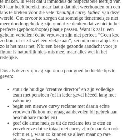
te maken. Ik weet dat u inmiddels de respectabele leeftijd van
80 jaar heeft bereikt, maar laat u dat niet weerhouden om een
lans te breken voor die vele ‘
beautiful curvy ladies
‘ van deze
wereld. Om ervoor te zorgen dat sommige tienermeisjes niet
meer doodongelukkig zijn omdat ze denken dat ze niet in het
perfecte (gephotoshopte) plaatje passen. Want ik zal u een
geheim vertellen: échte vrouwen zijn niet perfect. “Geen koe
zo bont of er zit wel een vlekje aan”, zei mijn oma altijd. En
zo is het maar net. Nb: een beetje gezonde aandacht voor je
figuur is natuurlijk niets mis mee, maar alles wel in het
redelijke.
Dus als ik zo vrij mag zijn om u paar goed bedoelde tips te
geven:
stuur de huidige ‘creative director’ en zijn volledige
team met pensioen (of in ieder geval héééél lang met
vakantie)
begin een nieuwe curvy reclame met daarin echte
vrouwen (ik hou me graag aanbevolen bij gebrek aan
beschikbare modellen)
geef die arme meisjes uit de reclame iets te eten en
verzeker ze dat ze totaal niet curvy zijn (maar dan ook
écht niet!), want zo kunnen ze alleen maar op rare
ideeën worden gebracht