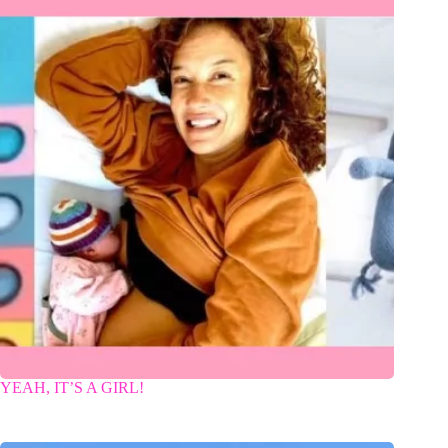
YEAH, IT’S A GIRL!