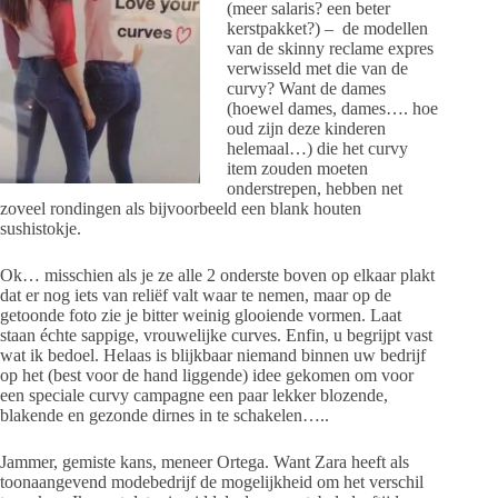
(meer salaris? een beter
kerstpakket?) – de modellen
van de skinny reclame expres
verwisseld met die van de
curvy? Want de dames
(hoewel dames, dames…. hoe
oud zijn deze kinderen
helemaal…) die het curvy
item zouden moeten
onderstrepen, hebben net
zoveel rondingen als bijvoorbeeld een blank houten
sushistokje.
Ok… misschien als je ze alle 2 onderste boven op elkaar plakt
dat er nog iets van reliëf valt waar te nemen, maar op de
getoonde foto zie je bitter weinig glooiende vormen. Laat
staan échte sappige, vrouwelijke curves. Enfin, u begrijpt vast
wat ik bedoel. Helaas is blijkbaar niemand binnen uw bedrijf
op het (best voor de hand liggende) idee gekomen om voor
een speciale curvy campagne een paar lekker blozende,
blakende en gezonde dirnes in te schakelen…..
Jammer, gemiste kans, meneer Ortega. Want Zara heeft als
toonaangevend modebedrijf de mogelijkheid om het verschil