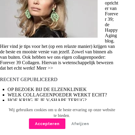
opricht
er van
Foreve
r 39;
de
Happy
Aging
blog.
Hier vind je tips voor het (op een relaxte manier) krijgen van
de beste en mooiste versie van jezelf. Zowel van binnen als
van buiten. Ook hebben we ons eigen collageenpoeder:
Forever 39 Collagen. Hiervan is wetenschappelijk bewezen
dat het echt werkt! Meer >>
RECENT GEPUBLICEERD
OP BEZOEK BIJ DE ELZENKLINIEK
WELK COLLAGEENPOEDER WERKT ECHT?
HOE KRIJG JE JE V-SHAPE TERUG?
OP VERJONGINGSCONSULT BIJ WILLEM TRIP
Wij gebruiken cookies om u de beste ervaring op onze website
LEUKE MOEDERDAGCADEAUS
te bieden.
Zoeken
Accepteren
Afwijzen