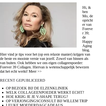
Hi, ik
ben
Mo, de
opricht
er van
Foreve
r 39;
de
Happy
Aging
blog.
Hier vind je tips voor het (op een relaxte manier) krijgen van
de beste en mooiste versie van jezelf. Zowel van binnen als
van buiten. Ook hebben we ons eigen collageenpoeder:
Forever 39 Collagen. Hiervan is wetenschappelijk bewezen
dat het echt werkt! Meer >>
RECENT GEPUBLICEERD
OP BEZOEK BIJ DE ELZENKLINIEK
WELK COLLAGEENPOEDER WERKT ECHT?
HOE KRIJG JE JE V-SHAPE TERUG?
OP VERJONGINGSCONSULT BIJ WILLEM TRIP
LEUKE MOEDERDAGCADEAUS