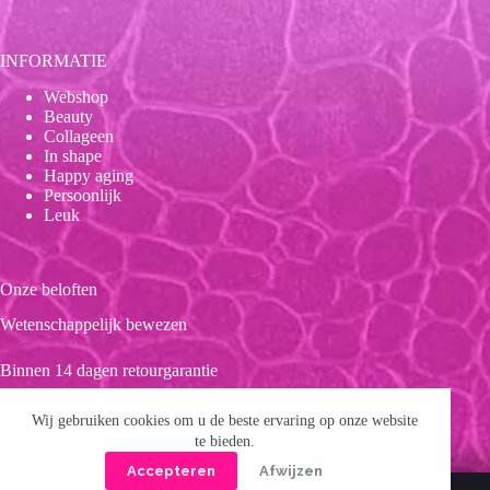
INFORMATIE
Webshop
Beauty
Collageen
In shape
Happy aging
Persoonlijk
Leuk
Onze beloften
Wetenschappelijk bewezen
Binnen 14 dagen retourgarantie
Duurzaam
Wij gebruiken cookies om u de beste ervaring op onze website
te bieden.
Clean product
Accepteren
Afwijzen
Copyright © 2026 Forever 39
Privacybeleid