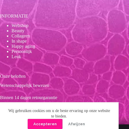
INFORMATIE
Webshop
Beauty
Collageen
In shape
Happy aging
Persoonlijk
Leuk
Onze beloften
Wetenschappelijk bewezen
Binnen 14 dagen retourgarantie
Duurzaam
Wij gebruiken cookies om u de beste ervaring op onze website
te bieden.
Clean product
Accepteren
Afwijzen
Copyright © 2026 Forever 39
Privacybeleid