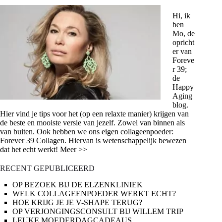
Hi, ik
ben
Mo, de
opricht
er van
Foreve
r 39;
de
Happy
Aging
blog.
Hier vind je tips voor het (op een relaxte manier) krijgen van
de beste en mooiste versie van jezelf. Zowel van binnen als
van buiten. Ook hebben we ons eigen collageenpoeder:
Forever 39 Collagen. Hiervan is wetenschappelijk bewezen
dat het echt werkt! Meer >>
RECENT GEPUBLICEERD
OP BEZOEK BIJ DE ELZENKLINIEK
WELK COLLAGEENPOEDER WERKT ECHT?
HOE KRIJG JE JE V-SHAPE TERUG?
OP VERJONGINGSCONSULT BIJ WILLEM TRIP
LEUKE MOEDERDAGCADEAUS