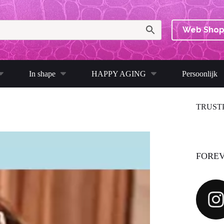
Web Sho
In shape
HAPPY AGING
Persoonlijk
TRUST
FOREV