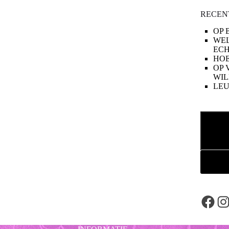
RECEN
OP 
WE
ECH
HOE
OP 
WIL
LE
Zoeken
Face
In