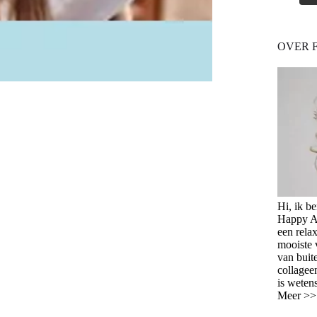
OVER 
Hi, ik b
Happy Ag
een relax
mooiste 
van buit
collagee
is weten
Meer >