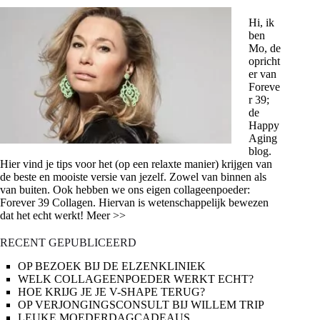
Hi, ik
ben
Mo, de
opricht
er van
Foreve
r 39;
de
Happy
Aging
blog.
Hier vind je tips voor het (op een relaxte manier) krijgen van
de beste en mooiste versie van jezelf. Zowel van binnen als
van buiten. Ook hebben we ons eigen collageenpoeder:
Forever 39 Collagen. Hiervan is wetenschappelijk bewezen
dat het echt werkt! Meer >>
RECENT GEPUBLICEERD
OP BEZOEK BIJ DE ELZENKLINIEK
WELK COLLAGEENPOEDER WERKT ECHT?
HOE KRIJG JE JE V-SHAPE TERUG?
OP VERJONGINGSCONSULT BIJ WILLEM TRIP
LEUKE MOEDERDAGCADEAUS