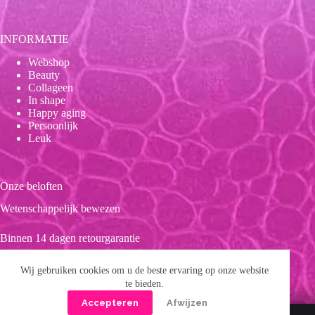
INFORMATIE
Webshop
Beauty
Collageen
In shape
Happy aging
Persoonlijk
Leuk
Onze beloften
Wetenschappelijk bewezen
Binnen 14 dagen retourgarantie
Duurzaam
Wij gebruiken cookies om u de beste ervaring op onze website
te bieden.
Clean product
Accepteren
Afwijzen
Copyright © 2026 Forever 39
Privacybeleid