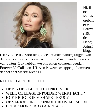
Hi, ik
ben
Mo, de
opricht
er van
Foreve
r 39;
de
Happy
Aging
blog.
Hier vind je tips voor het (op een relaxte manier) krijgen van
de beste en mooiste versie van jezelf. Zowel van binnen als
van buiten. Ook hebben we ons eigen collageenpoeder:
Forever 39 Collagen. Hiervan is wetenschappelijk bewezen
dat het echt werkt! Meer >>
RECENT GEPUBLICEERD
OP BEZOEK BIJ DE ELZENKLINIEK
WELK COLLAGEENPOEDER WERKT ECHT?
HOE KRIJG JE JE V-SHAPE TERUG?
OP VERJONGINGSCONSULT BIJ WILLEM TRIP
LEUKE MOEDERDAGCADEAUS