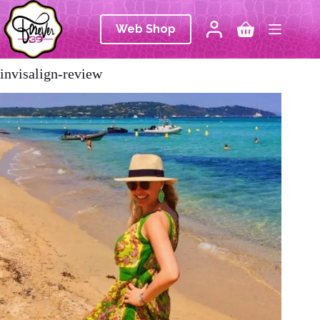
Ga
naar
Web Shop
de
Winkelwagen
inhoud
invisalign-review