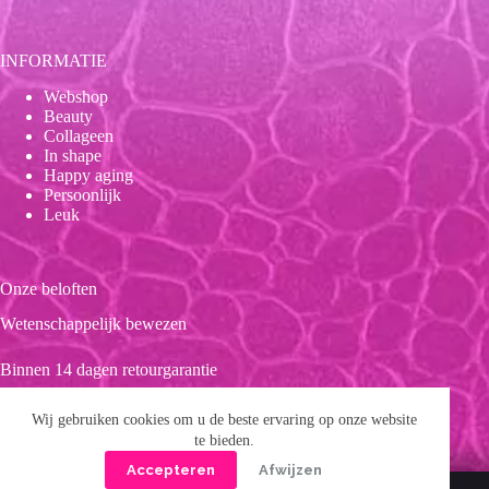
INFORMATIE
Webshop
Beauty
Collageen
In shape
Happy aging
Persoonlijk
Leuk
Onze beloften
Wetenschappelijk bewezen
Binnen 14 dagen retourgarantie
Duurzaam
Wij gebruiken cookies om u de beste ervaring op onze website
te bieden.
Clean product
Accepteren
Afwijzen
Copyright © 2026 Forever 39
Privacybeleid