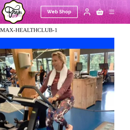
Ga
naar
Web Shop
de
Winkelwagen
inhoud
MAX-HEALTHCLUB-1