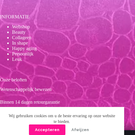
INFORMATIE
Webshop
Beauty
Collageen
In shape
Happy aging
Persoonlijk
Leuk
Onze beloften
Wetenschappelijk bewezen
Binnen 14 dagen retourgarantie
Duurzaam
Wij gebruiken cookies om u de beste ervaring op onze website
te bieden.
Clean product
Accepteren
Afwijzen
Copyright © 2026 Forever 39
Privacybeleid