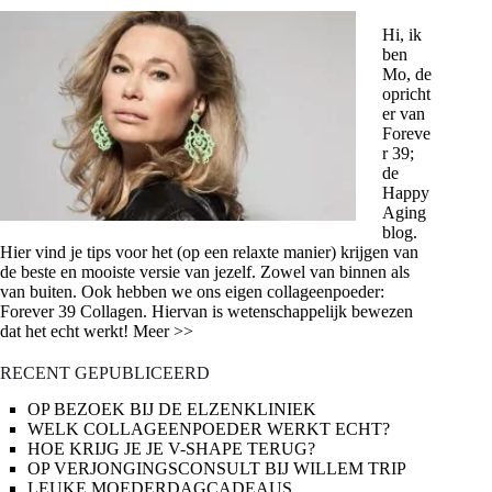
Hi, ik
ben
Mo, de
opricht
er van
Foreve
r 39;
de
Happy
Aging
blog.
Hier vind je tips voor het (op een relaxte manier) krijgen van
de beste en mooiste versie van jezelf. Zowel van binnen als
van buiten. Ook hebben we ons eigen collageenpoeder:
Forever 39 Collagen. Hiervan is wetenschappelijk bewezen
dat het echt werkt! Meer >>
RECENT GEPUBLICEERD
OP BEZOEK BIJ DE ELZENKLINIEK
WELK COLLAGEENPOEDER WERKT ECHT?
HOE KRIJG JE JE V-SHAPE TERUG?
OP VERJONGINGSCONSULT BIJ WILLEM TRIP
LEUKE MOEDERDAGCADEAUS