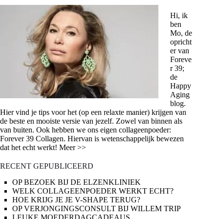
Hi, ik
ben
Mo, de
opricht
er van
Foreve
r 39;
de
Happy
Aging
blog.
Hier vind je tips voor het (op een relaxte manier) krijgen van
de beste en mooiste versie van jezelf. Zowel van binnen als
van buiten. Ook hebben we ons eigen collageenpoeder:
Forever 39 Collagen. Hiervan is wetenschappelijk bewezen
dat het echt werkt! Meer >>
RECENT GEPUBLICEERD
OP BEZOEK BIJ DE ELZENKLINIEK
WELK COLLAGEENPOEDER WERKT ECHT?
HOE KRIJG JE JE V-SHAPE TERUG?
OP VERJONGINGSCONSULT BIJ WILLEM TRIP
LEUKE MOEDERDAGCADEAUS