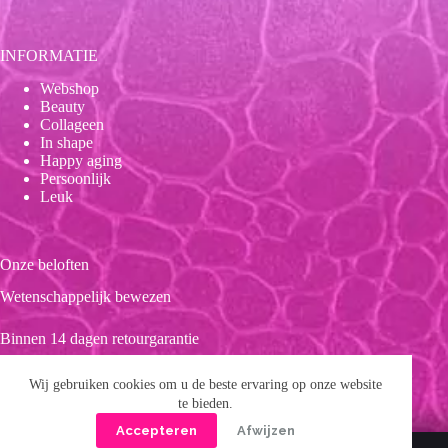
INFORMATIE
Webshop
Beauty
Collageen
In shape
Happy aging
Persoonlijk
Leuk
Onze beloften
Wetenschappelijk bewezen
Binnen 14 dagen retourgarantie
Duurzaam
Wij gebruiken cookies om u de beste ervaring op onze website
te bieden.
Clean product
Accepteren
Afwijzen
Copyright © 2026 Forever 39
Privacybeleid