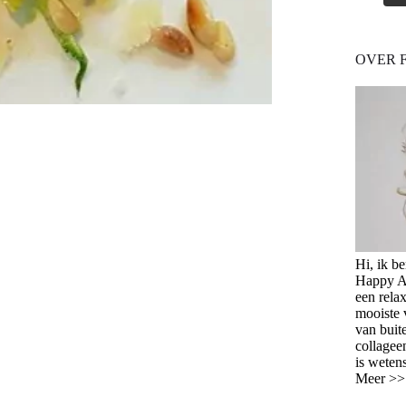
OVER 
Hi, ik b
Happy Ag
een relax
mooiste 
van buit
collagee
is weten
Meer >