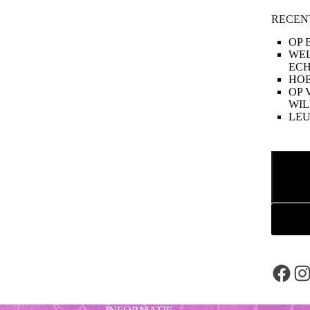
RECEN
OP 
WE
ECH
HOE
OP 
WIL
LE
Zoeken
Face
In