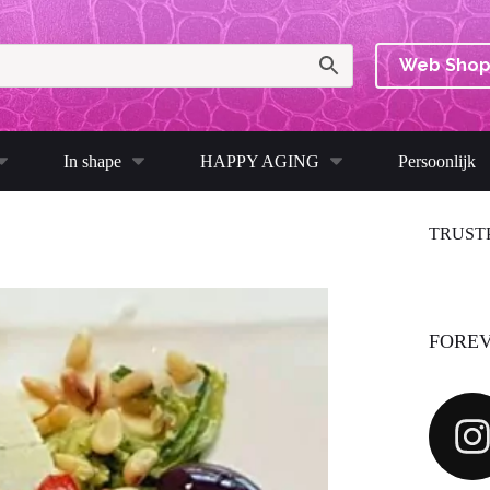
Web Sho
In shape
HAPPY AGING
Persoonlijk
TRUST
FOREV