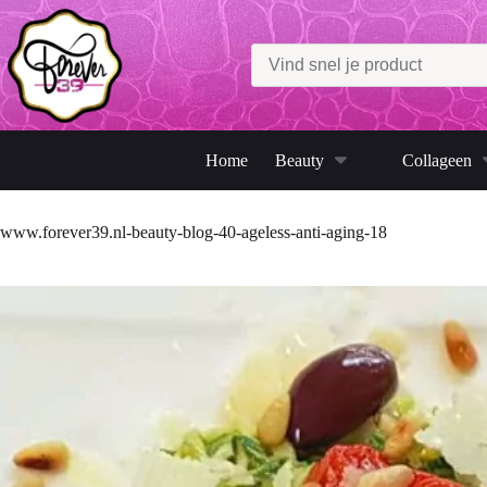
Ga
naar
de
inhoud
Home
Beauty
Collageen
www.forever39.nl-beauty-blog-40-ageless-anti-aging-18