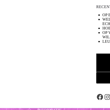
RECEN
OP 
WE
ECH
HOE
OP 
WIL
LE
Zoeken
Face
In