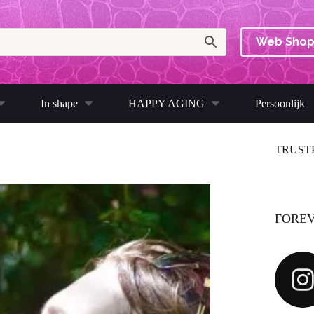
Web Sho
In shape
HAPPY AGING
Persoonlijk
TRUST
FOREV