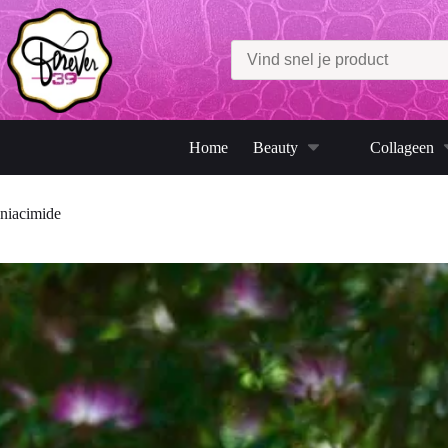
Ga
naar
de
inhoud
Home
Beauty
Collageen
niacimide