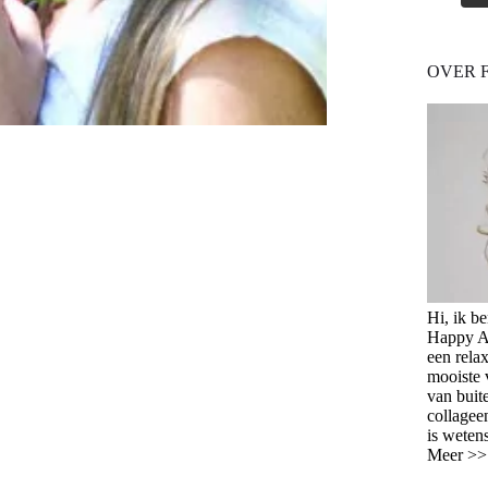
OVER 
Hi, ik b
Happy Ag
een relax
mooiste 
van buit
collagee
is weten
Meer >