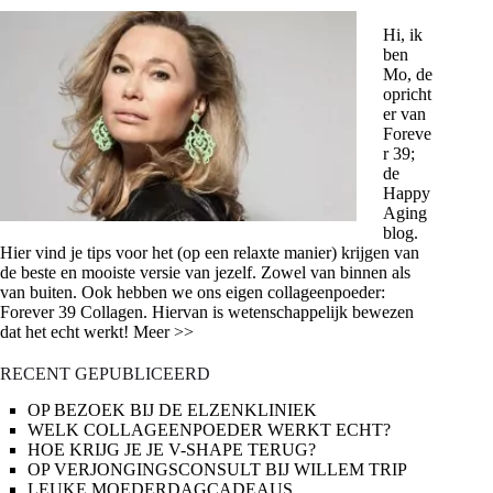
Hi, ik
ben
Mo, de
opricht
er van
Foreve
r 39;
de
Happy
Aging
blog.
Hier vind je tips voor het (op een relaxte manier) krijgen van
de beste en mooiste versie van jezelf. Zowel van binnen als
van buiten. Ook hebben we ons eigen collageenpoeder:
Forever 39 Collagen. Hiervan is wetenschappelijk bewezen
dat het echt werkt! Meer >>
RECENT GEPUBLICEERD
OP BEZOEK BIJ DE ELZENKLINIEK
WELK COLLAGEENPOEDER WERKT ECHT?
HOE KRIJG JE JE V-SHAPE TERUG?
OP VERJONGINGSCONSULT BIJ WILLEM TRIP
LEUKE MOEDERDAGCADEAUS