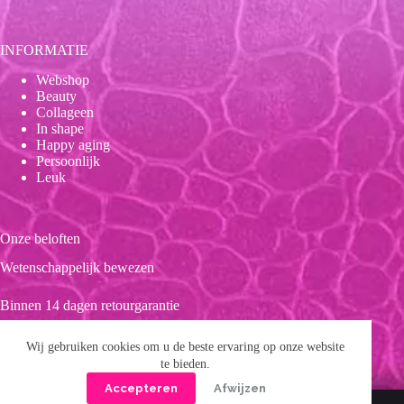
INFORMATIE
Webshop
Beauty
Collageen
In shape
Happy aging
Persoonlijk
Leuk
Onze beloften
Wetenschappelijk bewezen
Binnen 14 dagen retourgarantie
Duurzaam
Wij gebruiken cookies om u de beste ervaring op onze website
te bieden.
Clean product
Accepteren
Afwijzen
Copyright © 2026 Forever 39
Privacybeleid