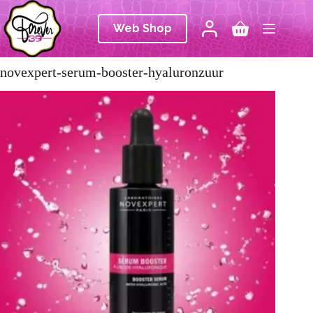
Ga
naar
Web Shop
de
Winkelwagen
inhoud
novexpert-serum-booster-hyaluronzuur