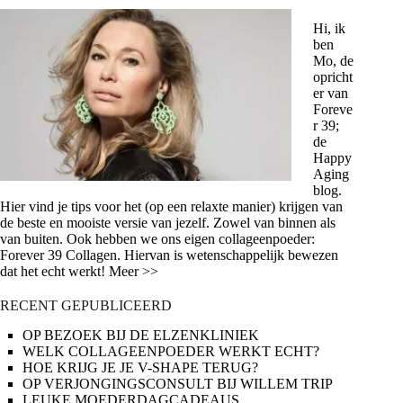
Hi, ik
ben
Mo, de
opricht
er van
Foreve
r 39;
de
Happy
Aging
blog.
Hier vind je tips voor het (op een relaxte manier) krijgen van
de beste en mooiste versie van jezelf. Zowel van binnen als
van buiten. Ook hebben we ons eigen collageenpoeder:
Forever 39 Collagen. Hiervan is wetenschappelijk bewezen
dat het echt werkt! Meer >>
RECENT GEPUBLICEERD
OP BEZOEK BIJ DE ELZENKLINIEK
WELK COLLAGEENPOEDER WERKT ECHT?
HOE KRIJG JE JE V-SHAPE TERUG?
OP VERJONGINGSCONSULT BIJ WILLEM TRIP
LEUKE MOEDERDAGCADEAUS