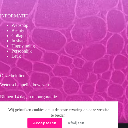
INFORMATIE
Webshop
Beauty
Collageen
In shape
Happy aging
Persoonlijk
Leuk
Onze beloften
Wetenschappelijk bewezen
Binnen 14 dagen retourgarantie
Duurzaam
Wij gebruiken cookies om u de beste ervaring op onze website
te bieden.
Clean product
Accepteren
Afwijzen
Copyright © 2026 Forever 39
Privacybeleid