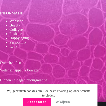
INFORMATIE
Webshop
Beauty
Collageen
In shape
Happy aging
Persoonlijk
Leuk
Onze beloften
Wetenschappelijk bewezen
Binnen 14 dagen retourgarantie
Duurzaam
Wij gebruiken cookies om u de beste ervaring op onze website
te bieden.
Clean product
Accepteren
Afwijzen
Copyright © 2026 Forever 39
Privacybeleid