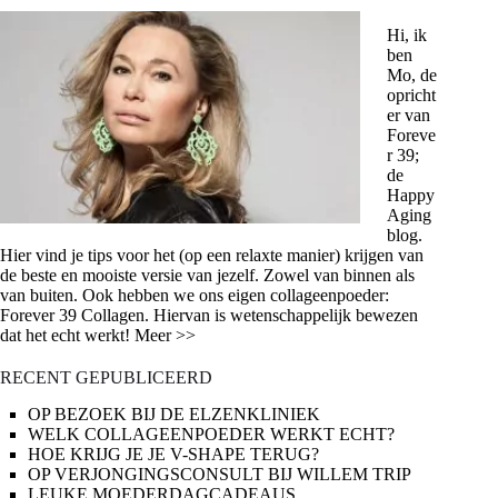
Hi, ik
ben
Mo, de
opricht
er van
Foreve
r 39;
de
Happy
Aging
blog.
Hier vind je tips voor het (op een relaxte manier) krijgen van
de beste en mooiste versie van jezelf. Zowel van binnen als
van buiten. Ook hebben we ons eigen collageenpoeder:
Forever 39 Collagen. Hiervan is wetenschappelijk bewezen
dat het echt werkt! Meer >>
RECENT GEPUBLICEERD
OP BEZOEK BIJ DE ELZENKLINIEK
WELK COLLAGEENPOEDER WERKT ECHT?
HOE KRIJG JE JE V-SHAPE TERUG?
OP VERJONGINGSCONSULT BIJ WILLEM TRIP
LEUKE MOEDERDAGCADEAUS