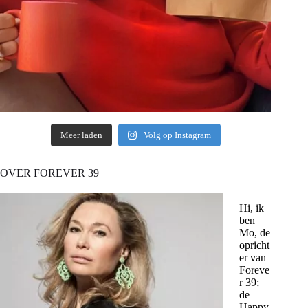
Meer laden
Volg op Instagram
OVER FOREVER 39
Hi, ik
ben
Mo, de
opricht
er van
Foreve
r 39;
de
Happy