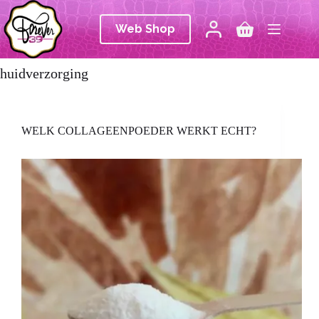
Ga
naar
Web Shop
de
Winkelwagen
inhoud
huidverzorging
WELK COLLAGEENPOEDER WERKT ECHT?