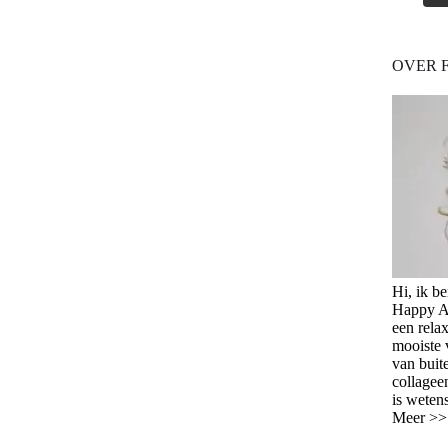
OVER 
Hi, ik b
Happy Ag
een relax
mooiste 
van buit
collagee
is weten
Meer >