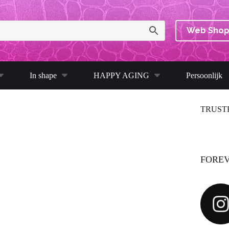
Web Sho
In shape
HAPPY AGING
Persoonlijk
TRUST
FOREV