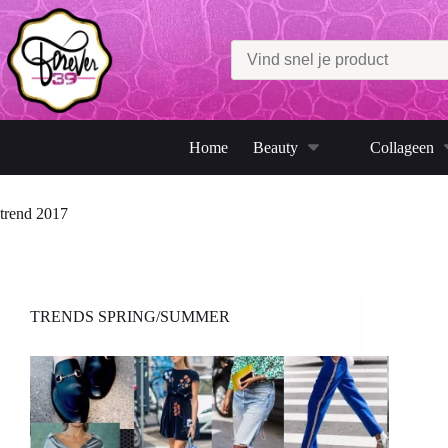
Ga
naar
de
inhoud
Home
Beauty
Collageen
trend 2017
TRENDS SPRING/SUMMER