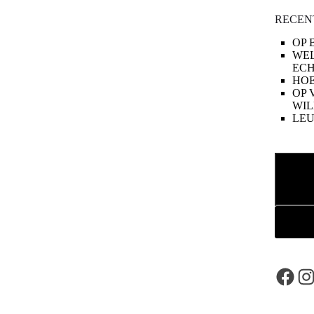
RECEN
OP 
WE
ECH
HOE
OP 
WIL
LE
Zoeken
Face
In