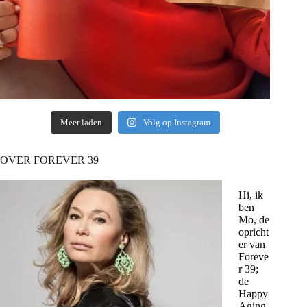
Meer laden
Volg op Instagram
OVER FOREVER 39
Hi, ik
ben
Mo, de
opricht
er van
Foreve
r 39;
de
Happy
Aging