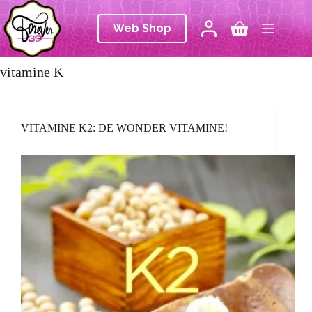
Ga
naar
Web Shop
de
Winkelwagen
inhoud
vitamine K
VITAMINE K2: DE WONDER VITAMINE!