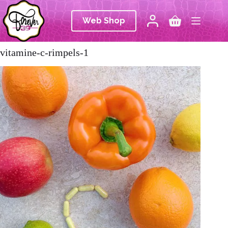
Ga
naar
Web Shop
de
Winkelwagen
inhoud
vitamine-c-rimpels-1