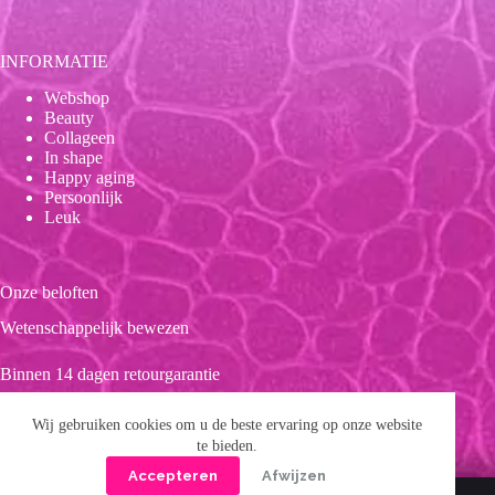
INFORMATIE
Webshop
Beauty
Collageen
In shape
Happy aging
Persoonlijk
Leuk
Onze beloften
Wetenschappelijk bewezen
Binnen 14 dagen retourgarantie
Duurzaam
Wij gebruiken cookies om u de beste ervaring op onze website
te bieden.
Clean product
Accepteren
Afwijzen
Copyright © 2026 Forever 39
Privacybeleid