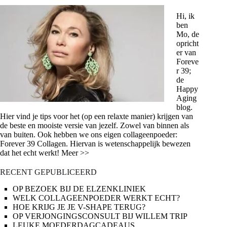
Hi, ik
ben
Mo, de
opricht
er van
Foreve
r 39;
de
Happy
Aging
blog.
Hier vind je tips voor het (op een relaxte manier) krijgen van
de beste en mooiste versie van jezelf. Zowel van binnen als
van buiten. Ook hebben we ons eigen collageenpoeder:
Forever 39 Collagen. Hiervan is wetenschappelijk bewezen
dat het echt werkt! Meer >>
RECENT GEPUBLICEERD
OP BEZOEK BIJ DE ELZENKLINIEK
WELK COLLAGEENPOEDER WERKT ECHT?
HOE KRIJG JE JE V-SHAPE TERUG?
OP VERJONGINGSCONSULT BIJ WILLEM TRIP
LEUKE MOEDERDAGCADEAUS