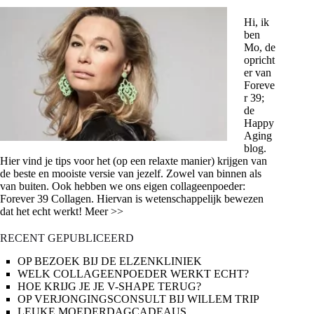
Hi, ik
ben
Mo, de
opricht
er van
Foreve
r 39;
de
Happy
Aging
blog.
Hier vind je tips voor het (op een relaxte manier) krijgen van
de beste en mooiste versie van jezelf. Zowel van binnen als
van buiten. Ook hebben we ons eigen collageenpoeder:
Forever 39 Collagen. Hiervan is wetenschappelijk bewezen
dat het echt werkt! Meer >>
RECENT GEPUBLICEERD
OP BEZOEK BIJ DE ELZENKLINIEK
WELK COLLAGEENPOEDER WERKT ECHT?
HOE KRIJG JE JE V-SHAPE TERUG?
OP VERJONGINGSCONSULT BIJ WILLEM TRIP
LEUKE MOEDERDAGCADEAUS