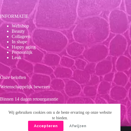
INFORMATIE
Webshop
Beauty
Collageen
In shape
Happy aging
Persoonlijk
Leuk
Onze beloften
Wetenschappelijk bewezen
Binnen 14 dagen retourgarantie
Duurzaam
Wij gebruiken cookies om u de beste ervaring op onze website
te bieden.
Clean product
Accepteren
Afwijzen
Copyright © 2026 Forever 39
Privacybeleid