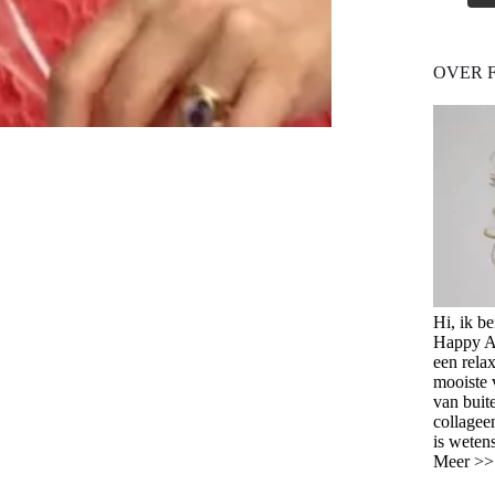
OVER 
Hi, ik b
Happy Ag
een relax
mooiste 
van buit
collagee
is weten
Meer >