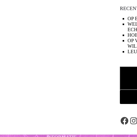
RECEN
OP 
WE
ECH
HOE
OP 
WIL
LE
Zoeken
Face
In