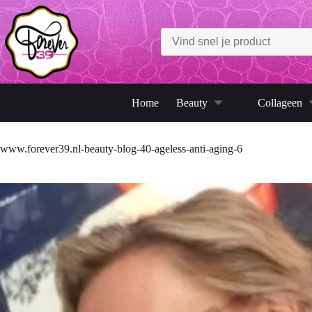
Ga
naar
de
inhoud
Home
Beauty
Collageen
www.forever39.nl-beauty-blog-40-ageless-anti-aging-6