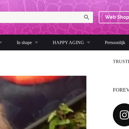
Web Sho
In shape
HAPPY AGING
Persoonlijk
TRUST
FOREV