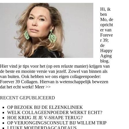
Hi, ik
ben
Mo, de
opricht
er van
Foreve
r 39;
de
Happy
Aging
blog.
Hier vind je tips voor het (op een relaxte manier) krijgen van
de beste en mooiste versie van jezelf. Zowel van binnen als
van buiten. Ook hebben we ons eigen collageenpoeder:
Forever 39 Collagen. Hiervan is wetenschappelijk bewezen
dat het echt werkt! Meer >>
RECENT GEPUBLICEERD
OP BEZOEK BIJ DE ELZENKLINIEK
WELK COLLAGEENPOEDER WERKT ECHT?
HOE KRIJG JE JE V-SHAPE TERUG?
OP VERJONGINGSCONSULT BIJ WILLEM TRIP
LEUKE MOEDERDAGCADEAUS