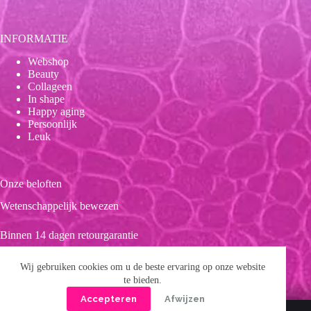
INFORMATIE
Webshop
Beauty
Collageen
In shape
Happy aging
Persoonlijk
Leuk
Onze beloften
Wetenschappelijk bewezen
Binnen 14 dagen retourgarantie
Duurzaam
Wij gebruiken cookies om u de beste ervaring op onze website
te bieden.
Clean product
Accepteren
Afwijzen
Copyright © 2026 Forever 39
Privacybeleid