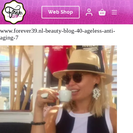
Ga
naar
Web Shop
de
Winkelwagen
inhoud
www.forever39.nl-beauty-blog-40-ageless-anti-
aging-7