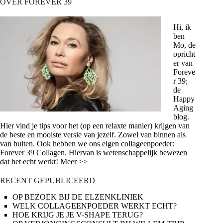
OVER FOREVER 39
Hi, ik
ben
Mo, de
opricht
er van
Foreve
r 39;
de
Happy
Aging
blog.
Hier vind je tips voor het (op een relaxte manier) krijgen van
de beste en mooiste versie van jezelf. Zowel van binnen als
van buiten. Ook hebben we ons eigen collageenpoeder:
Forever 39 Collagen. Hiervan is wetenschappelijk bewezen
dat het echt werkt! Meer >>
RECENT GEPUBLICEERD
OP BEZOEK BIJ DE ELZENKLINIEK
WELK COLLAGEENPOEDER WERKT ECHT?
HOE KRIJG JE JE V-SHAPE TERUG?