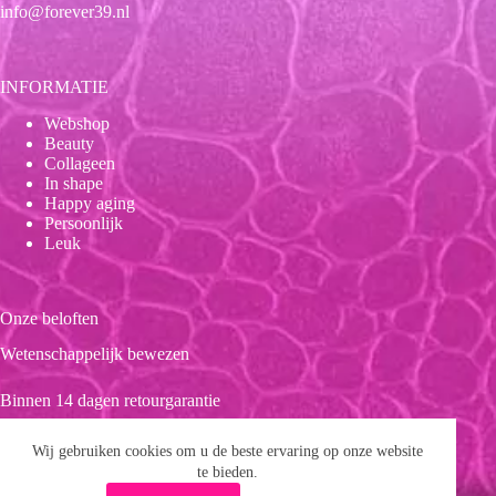
info@forever39.nl
INFORMATIE
Webshop
Beauty
Collageen
In shape
Happy aging
Persoonlijk
Leuk
Onze beloften
Wetenschappelijk bewezen
Binnen 14 dagen retourgarantie
Duurzaam
Wij gebruiken cookies om u de beste ervaring op onze website
te bieden.
Clean product