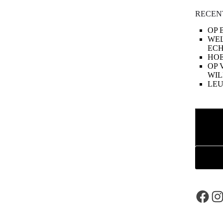
RECEN
OP 
WE
ECH
HOE
OP 
WIL
LE
Zoeken
Face
In