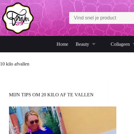
Ga
naar
de
inhoud
Home
Beauty
Collageen
10 kilo afvallen
MIJN TIPS OM 20 KILO AF TE VALLEN