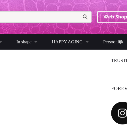
Web Sho
In shape
HAPPY AGING
Persoonlijk
TRUST
FOREV