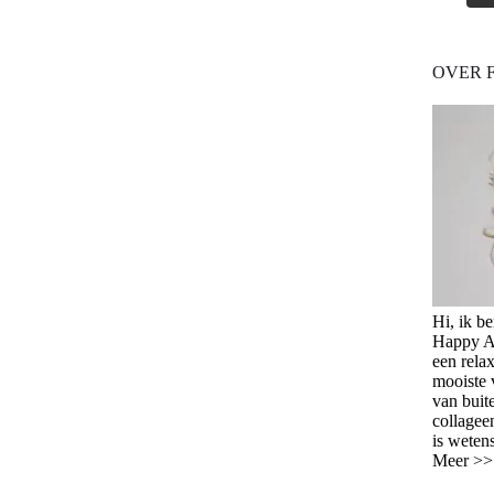
OVER 
Hi, ik b
Happy Ag
een relax
mooiste 
van buit
collagee
is weten
Meer >