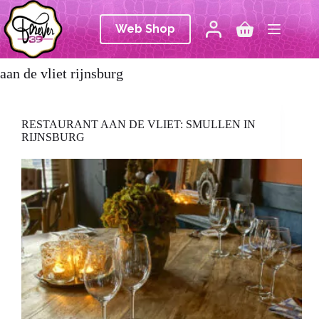
Ga
naar
Web Shop
de
Winkelwagen
inhoud
aan de vliet rijnsburg
RESTAURANT AAN DE VLIET: SMULLEN IN
RIJNSBURG