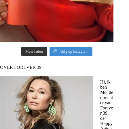
Meer laden
Volg op Instagram
OVER FOREVER 39
Hi, ik
ben
Mo, de
opricht
er van
Foreve
r 39;
de
Happy
Aging