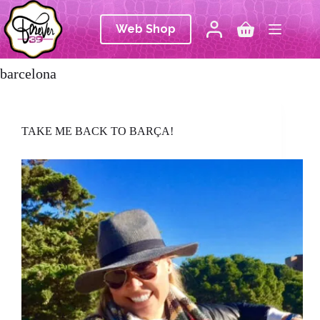
Ga
naar
Web Shop
de
Winkelwagen
inhoud
barcelona
TAKE ME BACK TO BARÇA!