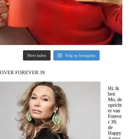
Meer laden
Volg op Instagram
OVER FOREVER 39
Hi, ik
ben
Mo, de
opricht
er van
Foreve
r 39;
de
Happy
Aging