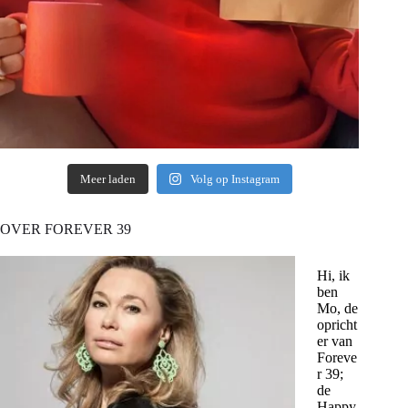
Meer laden
Volg op Instagram
OVER FOREVER 39
Hi, ik
ben
Mo, de
opricht
er van
Foreve
r 39;
de
Happy