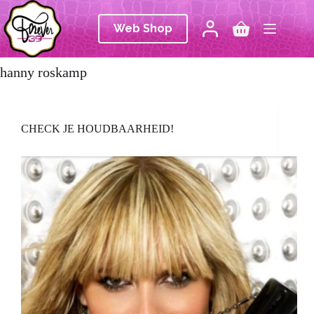
Ga
naar
Web Shop
de
Winkelwagen
inhoud
hanny roskamp
CHECK JE HOUDBAARHEID!