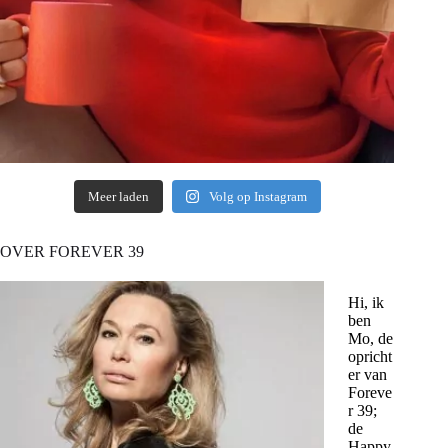
Meer laden
Volg op Instagram
OVER FOREVER 39
Hi, ik
ben
Mo, de
opricht
er van
Foreve
r 39;
de
Happy