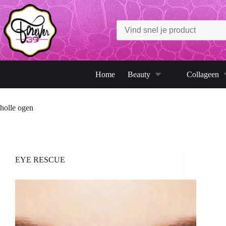
Ga
naar
de
inhoud
Home
Beauty
Collageen
holle ogen
EYE RESCUE