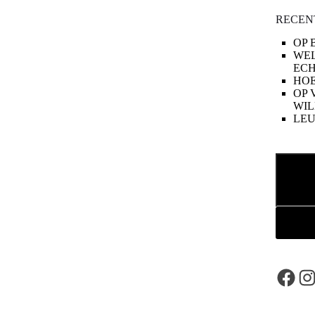
RECEN
OP 
WE
ECH
HOE
OP 
WIL
LE
Zoeken
Face
In