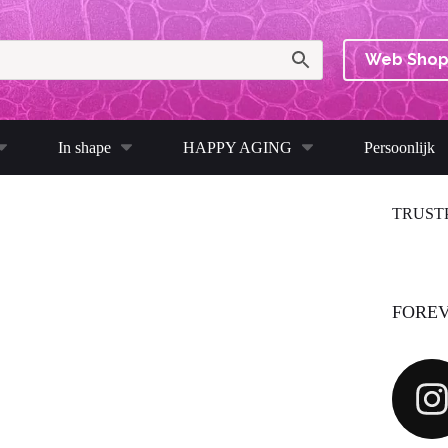
Web Sho
In shape
HAPPY AGING
Persoonlijk
TRUST
FOREV