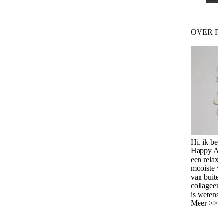
OVER 
Hi, ik b
Happy Ag
een relax
mooiste 
van buit
collagee
is weten
Meer >