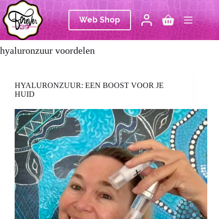
Ga
naar
Web Shop
de
Winkelwagen
inhoud
hyaluronzuur voordelen
HYALURONZUUR: EEN BOOST VOOR JE
HUID