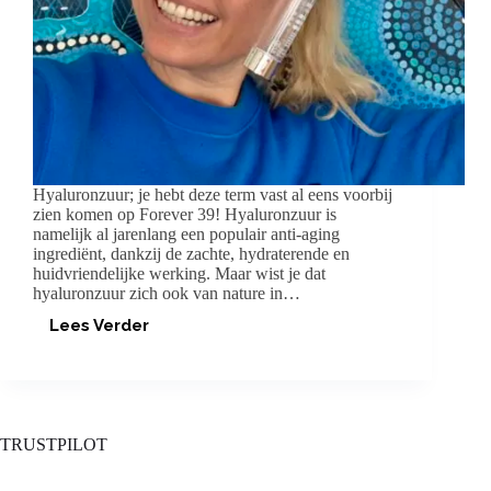
Hyaluronzuur; je hebt deze term vast al eens voorbij
zien komen op Forever 39! Hyaluronzuur is
namelijk al jarenlang een populair anti-aging
ingrediënt, dankzij de zachte, hydraterende en
huidvriendelijke werking. Maar wist je dat
hyaluronzuur zich ook van nature in…
Lees Verder
HYALURONZUUR:
EEN
BOOST
VOOR
JE
HUID
TRUSTPILOT