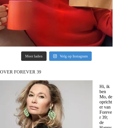
Meer laden
Volg op Instagram
OVER FOREVER 39
Hi, ik
ben
Mo, de
opricht
er van
Foreve
r 39;
de
Happy