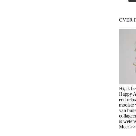
OVER 
Hi, ik b
Happy Ag
een relax
mooiste 
van buit
collagee
is weten
Meer >