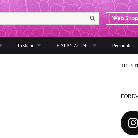
Web Sho
In shape
HAPPY AGING
Persoonlijk
TRUST
FOREV