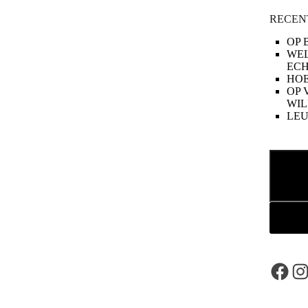
RECEN
OP 
WE
ECH
HOE
OP 
WIL
LE
Zoeken
Face
In