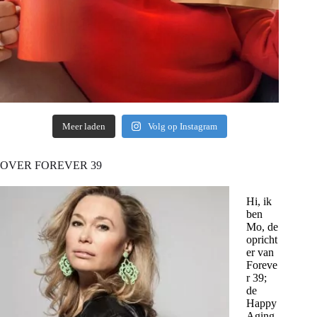
Meer laden
Volg op Instagram
OVER FOREVER 39
Hi, ik
ben
Mo, de
opricht
er van
Foreve
r 39;
de
Happy
Aging