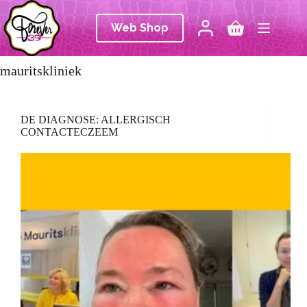
Ga
naar
Web Shop
de
Winkelwagen
inhoud
mauritskliniek
DE DIAGNOSE: ALLERGISCH
CONTACTECZEEM