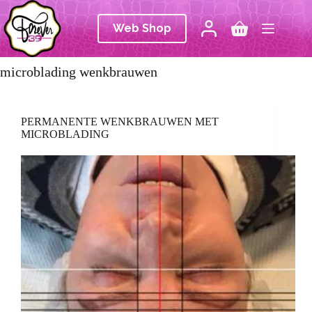
Ga
naar
Web Shop
de
Winkelwagen
inhoud
microblading wenkbrauwen
PERMANENTE WENKBRAUWEN MET
MICROBLADING