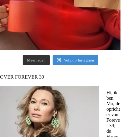
Meer laden
Volg op Instagram
OVER FOREVER 39
Hi, ik
ben
Mo, de
opricht
er van
Foreve
r 39;
de
Happy