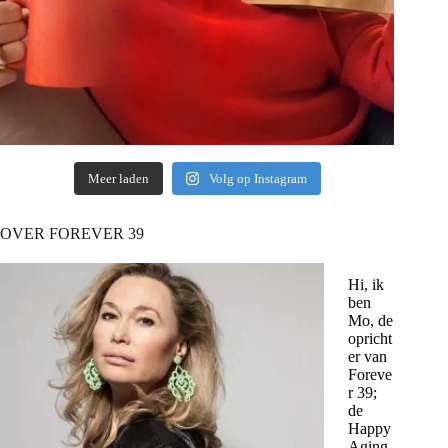
Meer laden
Volg op Instagram
OVER FOREVER 39
Hi, ik
ben
Mo, de
opricht
er van
Foreve
r 39;
de
Happy
Aging