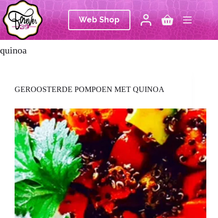
Ga
naar
Web Shop
de
Winkelwagen
inhoud
quinoa
GEROOSTERDE POMPOEN MET QUINOA