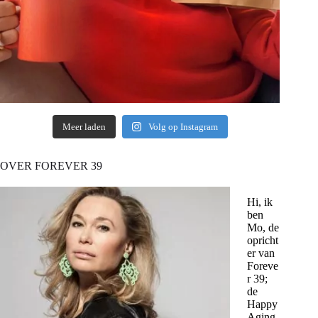
Meer laden
Volg op Instagram
OVER FOREVER 39
Hi, ik
ben
Mo, de
opricht
er van
Foreve
r 39;
de
Happy
Aging