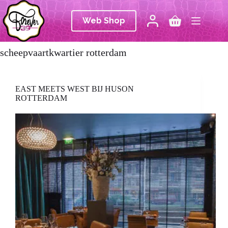
Ga
naar
Web Shop
de
Winkelwagen
inhoud
scheepvaartkwartier rotterdam
EAST MEETS WEST BIJ HUSON
ROTTERDAM