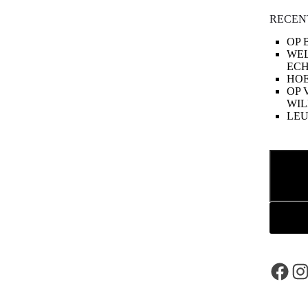
RECEN
OP 
WE
ECH
HOE
OP 
WIL
LE
Zoeken
Face
In