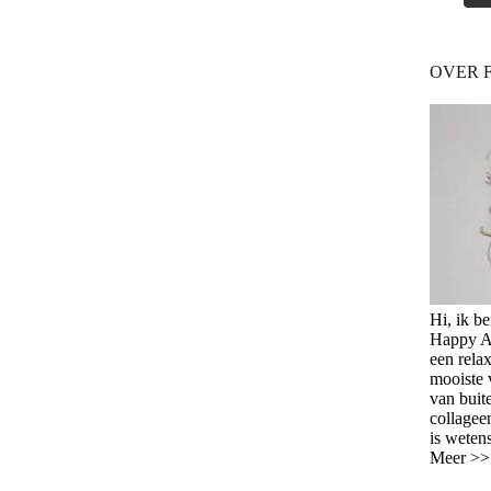
OVER 
Hi, ik b
Happy Ag
een relax
mooiste 
van buit
collagee
is weten
Meer >