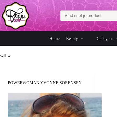
Ga
naar
de
inhoud
Home
Beauty
Collageen
svllaw
POWERWOMAN YVONNE SORENSEN