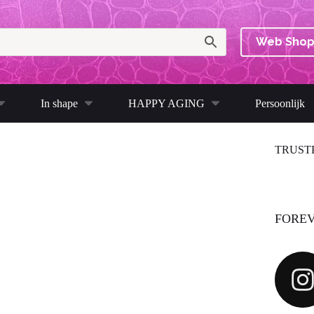
Web Sho
In shape
HAPPY AGING
Persoonlijk
TRUST
FOREV