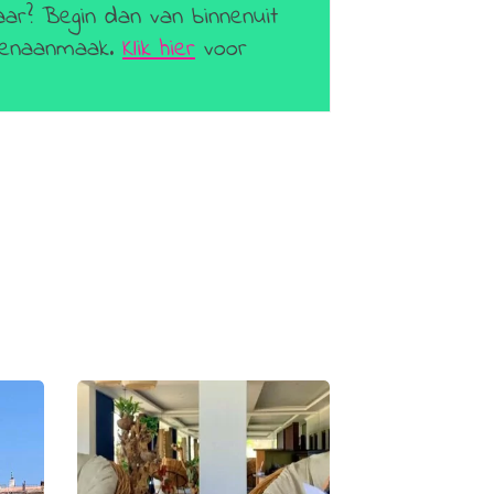
aar? Begin dan van binnenuit
geenaanmaak.
Klik hier
voor