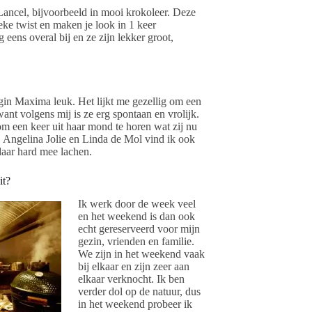
Lancel, bijvoorbeeld in mooi krokoleer. Deze
eke twist en maken je look in 1 keer
 eens overal bij en ze zijn lekker groot,
in Maxima leuk. Het lijkt me gezellig om een
want volgens mij is ze erg spontaan en vrolijk.
 om een keer uit haar mond te horen wat zij nu
 Angelina Jolie en Linda de Mol vind ik ook
 daar hard mee lachen.
it?
Ik werk door de week veel
en het weekend is dan ook
echt gereserveerd voor mijn
gezin, vrienden en familie.
We zijn in het weekend vaak
bij elkaar en zijn zeer aan
elkaar verknocht. Ik ben
verder dol op de natuur, dus
in het weekend probeer ik