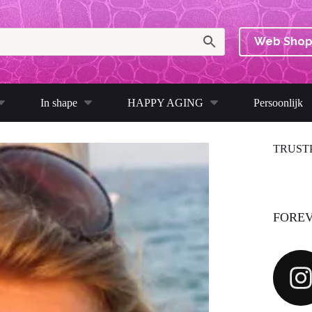
Web Sho
In shape
HAPPY AGING
Persoonlijk
TRUST
FOREV