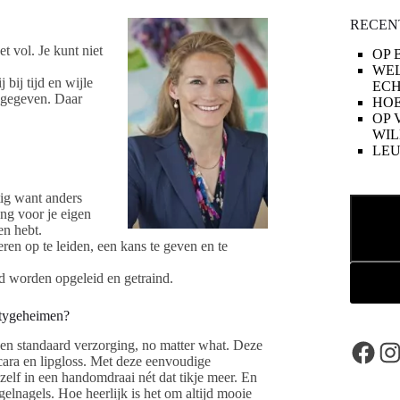
RECEN
t vol. Je kunt niet
OP 
WE
bij tijd en wijle
ECH
 gegeven. Daar
HOE
OP 
WIL
LE
tig want anders
Zoeken
ang voor je eigen
en hebt.
ren op te leiden, een kans te geven en te
oed worden opgeleid en getraind.
utygeheimen?
 een standaard verzorging, no matter what. Deze
Face
In
scara en lipgloss. Met deze eenvoudige
ezelf in een handomdraai nét dat tikje meer. En
gelnagels. Hoe heerlijk is het om altijd mooie