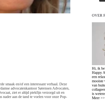
OVER 
Hi, ik b
Happy Ag
een relax
mooiste 
de smaak en/of een interessant verhaal. Deze
van buit
terdamse advocatenkantoor Sørensen Advocaten,
collagee
caat, ziet er altijd piekfijn verzorgd uit en
is weten
ns nader aan de tand te voelen voor onze Pop-
Meer >