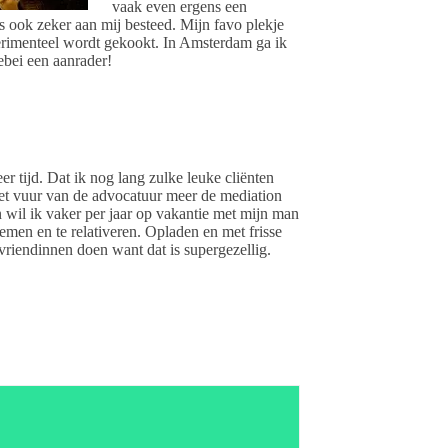
vaak even ergens een
 ook zeker aan mij besteed. Mijn favo plekje
erimenteel wordt gekookt. In Amsterdam ga ik
ebei een aanrader!
er tijd. Dat ik nog lang zulke leuke cliënten
het vuur van de advocatuur meer de mediation
en wil ik vaker per jaar op vakantie met mijn man
emen en te relativeren. Opladen en met frisse
vriendinnen doen want dat is supergezellig.