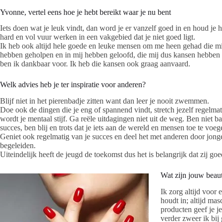
Yvonne, vertel eens hoe je hebt bereikt waar je nu bent
Iets doen wat je leuk vindt, dan word je er vanzelf goed in en houd je he
hard en vol vuur werken in een vakgebied dat je niet goed ligt.
Ik heb ook altijd hele goede en leuke mensen om me heen gehad die mij 
hebben geholpen en in mij hebben geloofd, die mij dus kansen hebben
ben ik dankbaar voor. Ik heb die kansen ook graag aanvaard.
Welk advies heb je ter inspiratie voor anderen?
Blijf niet in het pierenbadje zitten want dan leer je nooit zwemmen.
Doe ook de dingen die je eng of spannend vindt, stretch jezelf regelma
wordt je mentaal stijf. Ga reële uitdagingen niet uit de weg. Ben niet b
succes, ben blij en trots dat je iets aan de wereld en mensen toe te voeg
Geniet ook regelmatig van je succes en deel het met anderen door jonge
begeleiden.
Uiteindelijk heeft de jeugd de toekomst dus het is belangrijk dat zij g
Wat zijn jouw bea
Ik zorg altijd voor
houdt in; altijd ma
producten geef je j
verder zweer ik bij 