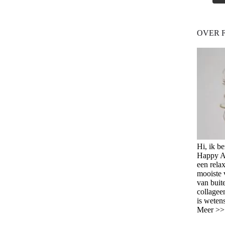
OVER 
Hi, ik b
Happy Ag
een relax
mooiste 
van buit
collagee
is weten
Meer >