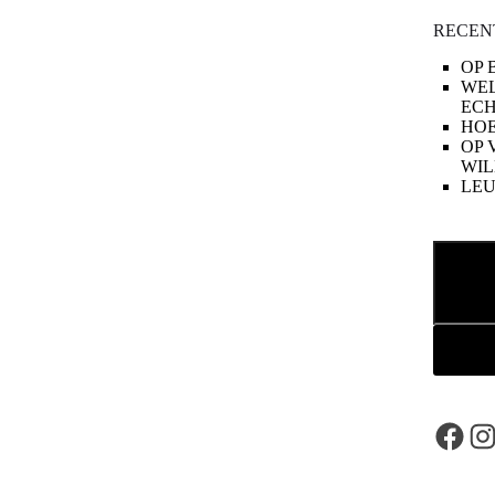
RECEN
OP 
WE
ECH
HOE
OP 
WIL
LE
Zoeken
Face
In