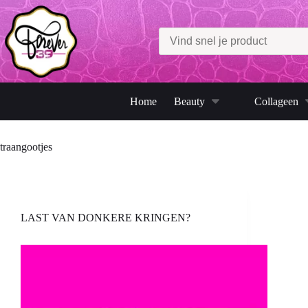
Ga
naar
de
inhoud
Home
Beauty
Collageen
traangootjes
LAST VAN DONKERE KRINGEN?