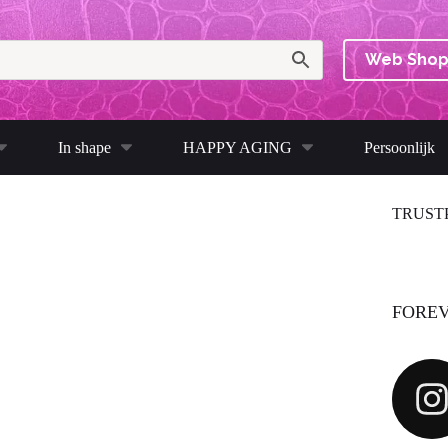
Web Sho
In shape
HAPPY AGING
Persoonlijk
TRUST
FOREV