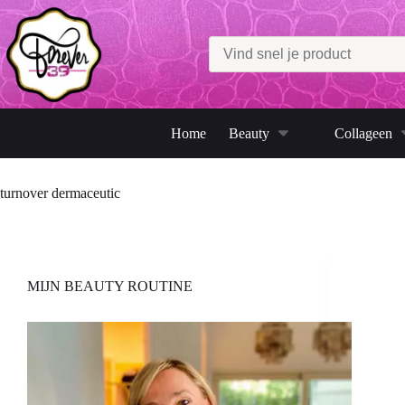
Ga
naar
de
inhoud
Home
Beauty
Collageen
turnover dermaceutic
MIJN BEAUTY ROUTINE