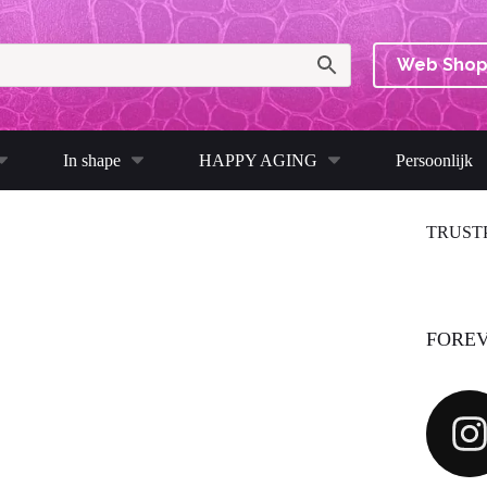
Web Sho
In shape
HAPPY AGING
Persoonlijk
TRUST
FOREV