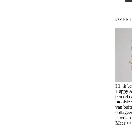
OVER 
Hi, ik b
Happy Ag
een relax
mooiste 
van buit
collagee
is weten
Meer >