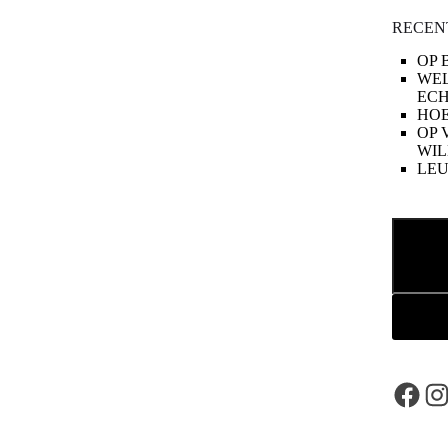
RECEN
OP 
WE
ECH
HOE
OP 
WIL
LE
Zoeken
Face
In