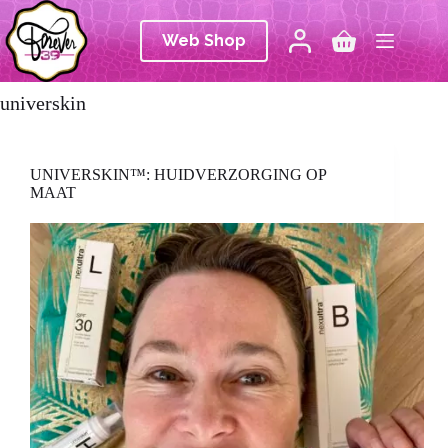
Ga
naar
Web Shop
de
Winkelwagen
inhoud
universkin
UNIVERSKIN™: HUIDVERZORGING OP
MAAT