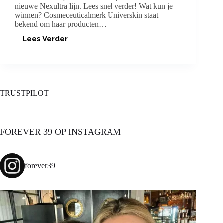
nieuwe Nexultra lijn. Lees snel verder! Wat kun je
winnen? Cosmeceuticalmerk Universkin staat
bekend om haar producten…
Lees Verder
WINACTIE:
NEXULTRA
VAN
UNIVERSKIN
(T.W.V.
115
TRUSTPILOT
EURO)
FOREVER 39 OP INSTAGRAM
forever39