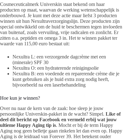
Cosmeceuticalmerk Universkin staat bekend om haar
producten op maat, waarvan de werking wetenschappelijk is
onderbouwd. Je kunt met deze actie maar liefst 3 producten
winnen uit hun Nexultraverzorgingslijn. Deze producten zijn
special ontwikkeld om de huid te beschermen tegen invloeden
van buitenaf, zoals vervuiling, vrije radicalen en zonlicht. Er
zitten o.a. peptiden en omega 3 in. Het te winnen pakket ter
waarde van 115,00 euro bestaat uit:
Nexultra L: een verzorgende dagcrème met een
(minerale) SPF 30
Nexultra O: een hydraterende reinigingsolie
Nexultra B: een voedende en reparerende crème die je
kunt gebruiken als je huid extra zorg nodig heeft,
bijvoorbeeld na een laserbehandeling
Hoe kun je winnen?
Over nu naar de kern van de zaak: hoe sleep je jouw
persoonlijke Universkin-pakket in de wacht? Simpel.
Like of
deel dit bericht op Facebook en vermeld erbij wat jouw
ultieme Happy Aging tip is
. Mocht er bij de term Happy
Aging nog geen belletje gaan rinkelen let dan even op. Happy
Aging is de leidraad van Forever 39. Het betekent ouder