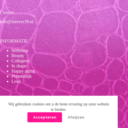
Contact
info@forever39.nl
INFORMATIE
Webshop
Beauty
Collageen
In shape
Happy aging
Persoonlijk
Leuk
Onze beloften
Wij gebruiken cookies om u de beste ervaring op onze website
te bieden.
Wetenschappelijk bewezen
Accepteren
Afwijzen
Binnen 14 dagen retourgarantie