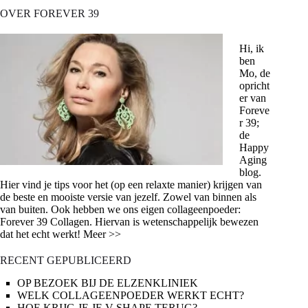
OVER FOREVER 39
Hi, ik
ben
Mo, de
opricht
er van
Foreve
r 39;
de
Happy
Aging
blog.
Hier vind je tips voor het (op een relaxte manier) krijgen van
de beste en mooiste versie van jezelf. Zowel van binnen als
van buiten. Ook hebben we ons eigen collageenpoeder:
Forever 39 Collagen. Hiervan is wetenschappelijk bewezen
dat het echt werkt! Meer >>
RECENT GEPUBLICEERD
OP BEZOEK BIJ DE ELZENKLINIEK
WELK COLLAGEENPOEDER WERKT ECHT?
HOE KRIJG JE JE V-SHAPE TERUG?