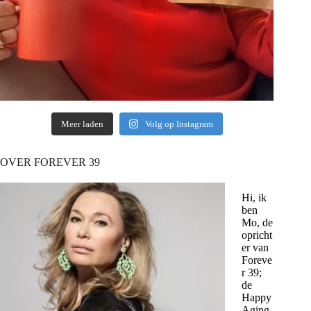
Meer laden
Volg op Instagram
OVER FOREVER 39
Hi, ik
ben
Mo, de
opricht
er van
Foreve
r 39;
de
Happy
Aging