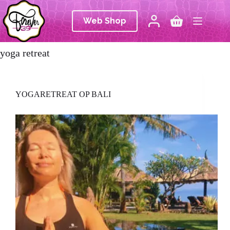
Ga
naar
Web Shop
de
Winkelwagen
inhoud
yoga retreat
YOGARETREAT OP BALI