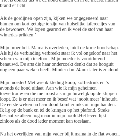
brand er licht.
Als de gordijnen open zijn, kijken we ongegeneerd naar
binnen om kort getuige te zijn van huiselijke tafereeltjes van
de bewoners. We lopen gearmd en ik voel de stof van haar
winterjas prikken.’
Mijn broer belt. Mama is overleden, luidt de korte boodschap.
Als hij de verbinding verbreekt staar ik vol ongeloof naar het
scherm van mijn telefoon. Mijn moeder is voortdurend
benauwd. De arts die haar onderzoekt denkt dat ze hooguit
nog een paar weken heeft. Minder dan 24 uur later is ze dood.
Mijn moeder! Met wie ik kleding koop, koffiedrink en ’s
avonds de hond uitlaat. Aan wie ik mijn geheimen
toevertrouw en die me troost als mijn huwelijk op de klippen
loopt. Ze is er niet meer en ik besef wat ‘nooit meer’ inhoudt.
De eerste weken na haar dood komt er niks uit mijn handen.
Ik lig op de bank en tel de kringen op het plafond. Straks
bestaat ze alleen nog maar in mijn hoofd.Het leven lijkt
zinloos als de dood ieder moment kan toeslaan.
Na het overlijden van mijn vader blijft mama in de flat wonen.