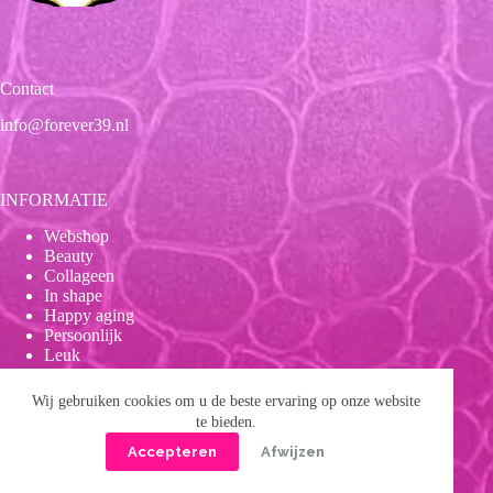
Contact
info@forever39.nl
INFORMATIE
Webshop
Beauty
Collageen
In shape
Happy aging
Persoonlijk
Leuk
Wij gebruiken cookies om u de beste ervaring op onze website
te bieden.
Onze beloften
Accepteren
Afwijzen
Wetenschappelijk bewezen