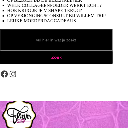
OP BEZOEK BIJ DE ELZENKLINIEK
WELK COLLAGEENPOEDER WERKT ECHT?
HOE KRIJG JE JE V-SHAPE TERUG?
OP VERJONGINGSCONSULT BIJ WILLEM TRIP
LEUKE MOEDERDAGCADEAUS
Zoeken
Zoek
Facebook
Instagram