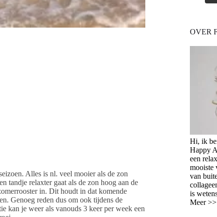
OVER 
Hi, ik b
Happy Ag
een relax
mooiste 
izoen. Alles is nl. veel mooier als de zon
van buit
 een tandje relaxter gaat als de zon hoog aan de
collagee
zomerrooster in. Dit houdt in dat komende
is weten
ten. Genoeg reden dus om ook tijdens de
Meer >
ntie kan je weer als vanouds 3 keer per week een