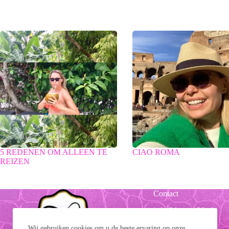
5 REDENEN OM ALLEEN TE
CIAO ROMA
REIZEN
Contact
info@forever39.nl
Wij gebruiken cookies om u de beste ervaring op onze