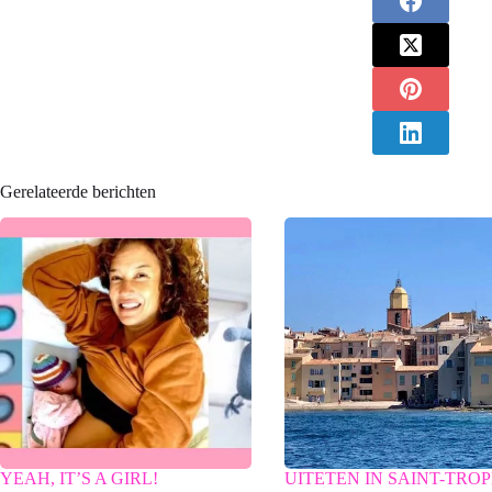
Gerelateerde berichten
YEAH, IT’S A GIRL!
UITETEN IN SAINT-TRO