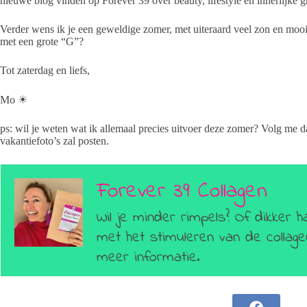
nieuwe blog vinden op Forever 39 over beauty, lifestyle en innerlijke g
Verder wens ik je een geweldige zomer, met uiteraard veel zon en mooi
met een grote “G”?
Tot zaterdag en liefs,
Mo ☀
ps: wil je weten wat ik allemaal precies uitvoer deze zomer? Volg me 
vakantiefoto’s zal posten.
Forever 39 Collagen
Wil je minder rimpels? Of dikker h
met het stimuleren van de colla
meer informatie.