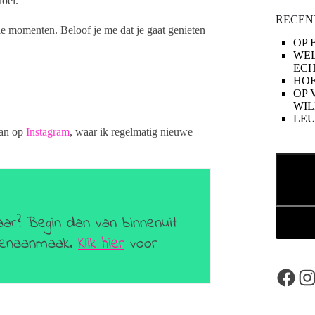
roei.
RECEN
e momenten. Beloof je me dat je gaat genieten
OP 
WE
ECH
HOE
OP 
WIL
LE
dan op
Instagram
, waar ik regelmatig nieuwe
Zoeken
aar? Begin dan van binnenuit
geenaanmaak.
Klik hier
voor
Face
In