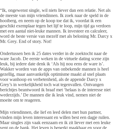
“Ik, ongewenst single, wil niets liever dan een relatie. Net als
de meeste van mijn vriendinnen. Ik zoek naar de speld in de
hooiberg, en neem op de koop toe dat ik, voordat ik een
geschikt exemplaar tegen het lijf te loop, mijn tijd ga verdoen
met een aantal niet-leuke mannen. Ik investeer en calculeer,
word de beste versie van mezelf met als beloning Mr. Darcy x
Mr. Grey. End of story. Not!
Ondertussen ben ik 25 dates verder in de zoektocht naar de
ware Jacob. De eerste weken in de virtuele dating scene zijn
leuk, bij iedere date denk ik ‘Als hij nou eens de ware is’.
Wakker worden van de apps van onbekende mannen is heel
gezellig, maar aanvankelijk optimisme maakt al snel plaats
voor wanhoop en verbetenheid, als de appende Darcy x
Grey’s in werkelijkheid toch wat tegenvallen. Ontvangen
berichtjes beantwoord ik braaf met ‘helaas is de interesse niet
wederzijds.’ De mannen die ik leuk vind, nemen niet de
moeite om te reageren.
Mijn vriendinnen, die lief en leed delen met hun partner,
vinden mijn leven interessant en willen best een dagje ruilen.
Maar singles zijn vaak eenzaam en ik zit liever met een leuke
vent op de bank. Het leven is beperkt maakbaar en voor de