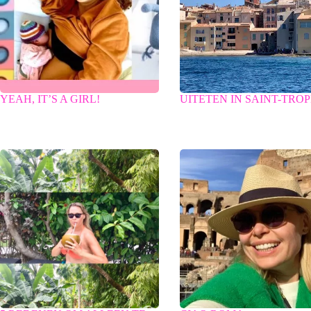
YEAH, IT’S A GIRL!
UITETEN IN SAINT-TRO