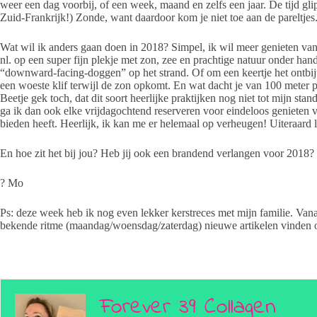
weer een dag voorbij, of een week, maand en zelfs een jaar. De tijd glip
Zuid-Frankrijk!) Zonde, want daardoor kom je niet toe aan de pareltjes
Wat wil ik anders gaan doen in 2018? Simpel, ik wil meer genieten v
nl. op een super fijn plekje met zon, zee en prachtige natuur onder hand
“downward-facing-doggen” op het strand. Of om een keertje het ontbijt
een woeste klif terwijl de zon opkomt. En wat dacht je van 100 meter p
Beetje gek toch, dat dit soort heerlijke praktijken nog niet tot mijn st
ga ik dan ook elke vrijdagochtend reserveren voor eindeloos genieten 
bieden heeft. Heerlijk, ik kan me er helemaal op verheugen! Uiteraard la
En hoe zit het bij jou? Heb jij ook een brandend verlangen voor 2018? I
? Mo
Ps: deze week heb ik nog even lekker kerstreces met mijn familie. Va
bekende ritme (maandag/woensdag/zaterdag) nieuwe artikelen vinden op
Forever 39 Collagen