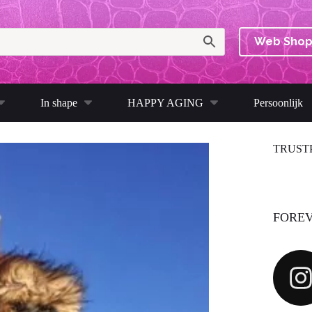
Web Sho
In shape
HAPPY AGING
Persoonlijk
TRUST
FOREV