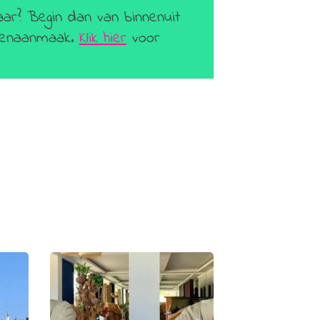
aar? Begin dan van binnenuit
geenaanmaak.
Klik hier
voor