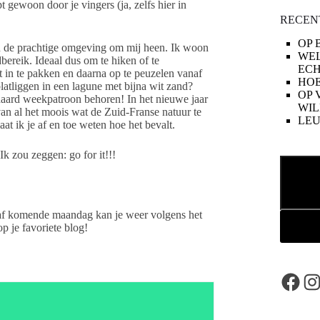
t gewoon door je vingers (ja, zelfs hier in
.
RECEN
OP 
an de prachtige omgeving om mij heen. Ik woon
WE
bereik. Ideaal dus om te hiken of te
ECH
 in te pakken en daarna op te peuzelen vanaf
HOE
latliggen in een lagune met bijna wit zand?
OP 
andaard weekpatroon behoren! In het nieuwe jaar
WIL
van al het moois wat de Zuid-Franse natuur te
LE
at ik je af en toe weten hoe het bevalt.
k zou zeggen: go for it!!!
Zoeken
naf komende maandag kan je weer volgens het
 je favoriete blog!
Face
In