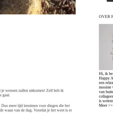
OVER 
Hi, ik b
Happy Ag
een relax
mooiste 
al je wensen zullen uitkomen! Zelf heb ik
van buit
s gaat.
collagee
is weten
Meer >
 Dus meer tijd inruimen voor dingen die het
n de waan van de dag. Voordat je het weet is er