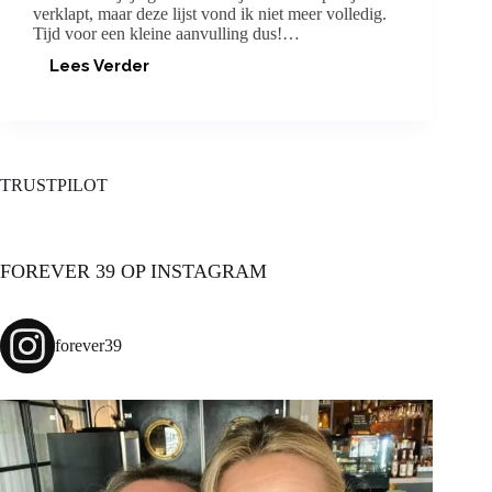
verklapt, maar deze lijst vond ik niet meer volledig.
Tijd voor een kleine aanvulling dus!…
Lees Verder
WHERE
TO
EAT
IN
SAINT-
TROPEZ
TRUSTPILOT
#2?
FOREVER 39 OP INSTAGRAM
forever39