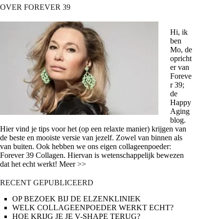
OVER FOREVER 39
Hi, ik
ben
Mo, de
opricht
er van
Foreve
r 39;
de
Happy
Aging
blog.
Hier vind je tips voor het (op een relaxte manier) krijgen van
de beste en mooiste versie van jezelf. Zowel van binnen als
van buiten. Ook hebben we ons eigen collageenpoeder:
Forever 39 Collagen. Hiervan is wetenschappelijk bewezen
dat het echt werkt! Meer >>
RECENT GEPUBLICEERD
OP BEZOEK BIJ DE ELZENKLINIEK
WELK COLLAGEENPOEDER WERKT ECHT?
HOE KRIJG JE JE V-SHAPE TERUG?