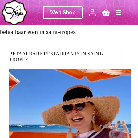
Ga
naar
Web Shop
de
Winkelwagen
inhoud
betaalbaar eten in saint-tropez
BETAALBARE RESTAURANTS IN SAINT-
TROPEZ